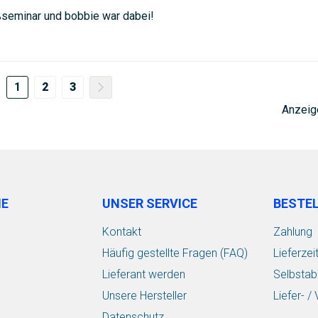
seminar und bobbie war dabei!
Seite
Sie lesen gerade Seite
Seite
Seite
Seite
Weiter
1
2
3
Anzeig
IE
UNSER SERVICE
BESTE
Kontakt
Zahlung
Häufig gestellte Fragen (FAQ)
Lieferzei
Lieferant werden
Selbstab
Unsere Hersteller
Liefer- 
Datenschutz