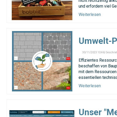
nicht rechtzeitig an
und erfordern viel G
Weiterlesen
Umwelt-P
30/11/2023 10:46| Geschrie
Effizientes Ressourc
beschaffen von Baup
mit dem Ressourcen F
essentiellen technis
Weiterlesen
Unser "Me