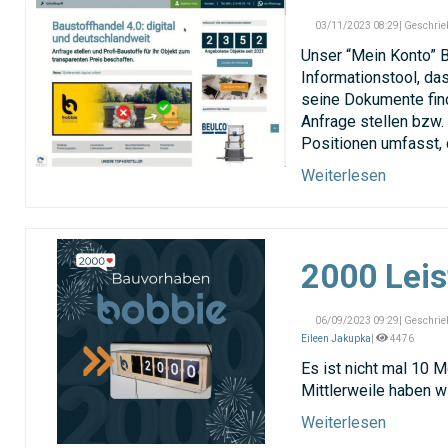
03/11/2023 08:29| Geschrie
Unser “Mein Konto” B
Informationstool, da
seine Dokumente find
Anfrage stellen bzw.
Positionen umfasst, 
Weiterlesen
2000 Leis
06/09/2023 09:29| Geschrie
Eileen Jakupka
|
4476
Es ist nicht mal 10 M
Mittlerweile haben w
Weiterlesen