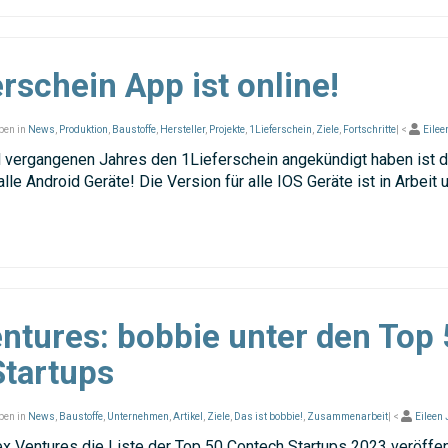
erschein App ist online!
ben in
News
,
Produktion
,
Baustoffe
,
Hersteller
,
Projekte
,
1Lieferschein
,
Ziele
,
Fortschritte
| <
Eilee
l vergangenen Jahres den 1Lieferschein angekündigt haben ist 
 alle Android Geräte! Die Version für alle IOS Geräte ist in Arbeit 
tures: bobbie unter den Top 
tartups
ben in
News
,
Baustoffe
,
Unternehmen
,
Artikel
,
Ziele
,
Das ist bobbie!
,
Zusammenarbeit
| <
Eileen
 Ventures die Liste der Top 50 Contech Startups 2023 veröffent