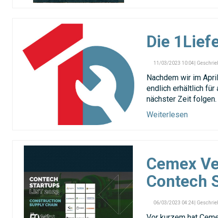
Die 1Lief
11/03/2023 10:04| Geschrie
Nachdem wir im Apri
endlich erhältlich für
nächster Zeit folgen.
Weiterlesen
Cemex Ven
Contech S
06/03/2023 04:24| Geschrie
Vor kurzem hat Cemex