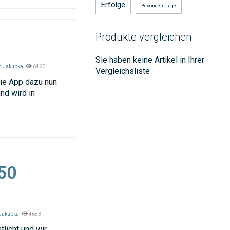
Erfolge
Besondere Tage
Produkte vergleichen
Sie haben keine Artikel in Ihrer
n Jakupka
|
6460
Vergleichsliste
die App dazu nun
und wird in
50
 Jakupka
|
4683
licht und wir