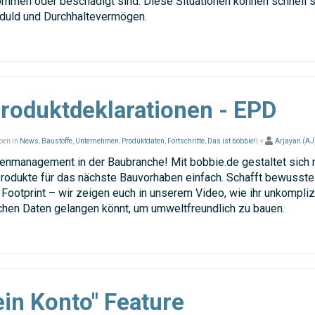
kommen oder beschädigt sind. Diese Situationen können schnell 
eduld und Durchhaltevermögen.
roduktdeklarationen - EPD
ben in
News
,
Baustoffe
,
Unternehmen
,
Produktdaten
,
Fortschritte
,
Das ist bobbie!
| <
Arjayan (AJ
enmanagement in der Baubranche! Mit bobbie.de gestaltet sich 
rodukte für das nächste Bauvorhaben einfach. Schafft bewusst
ootprint – wir zeigen euch in unserem Video, wie ihr unkomplizi
chen Daten gelangen könnt, um umweltfreundlich zu bauen.
in Konto" Feature