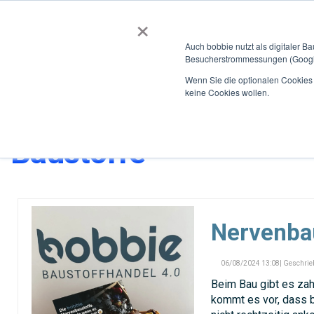
×
BOBBIEVERSUM
BAUSTOFFE
Auch bobbie nutzt als digitaler B
Besucherstrommessungen (Google
Über bobbie
Für Kunden
Für Hersteller
Für So
Wenn Sie die optionalen Cookies a
keine Cookies wollen.
Home
Blog
Kategorie
Baustoffe
Nervenba
06/08/2024 13:08| Geschrie
Beim Bau gibt es za
kommt es vor, dass b