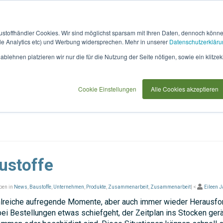
austoffhändler Cookies. Wir sind möglichst sparsam mit Ihren Daten, dennoch könn
 Analytics etc) und Werbung widersprechen. Mehr in unserer
Datenschutzerkläru
ftwarepartner
Für Planer & Bauherren
Für Bewerber
blehnen platzieren wir nur die für die Nutzung der Seite nötigen, sowie ein klitzek
Cookie Einstellungen
Alle Cookies akzeptieren
ustoffe
ben in
News
,
Baustoffe
,
Unternehmen
,
Produkte
,
Zusammenarbeit
,
Zusammenarbeit
| <
Eileen 
hlreiche aufregende Momente, aber auch immer wieder Herausfo
ei Bestellungen etwas schiefgeht, der Zeitplan ins Stocken ger