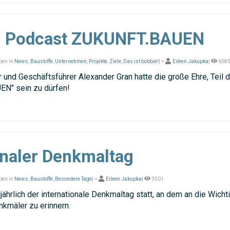
m Podcast ZUKUNFT.BAUEN
ben in
News
,
Baustoffe
,
Unternehmen
,
Projekte
,
Ziele
,
Das ist bobbie!
| <
Eileen Jakupka
|
658
r und Geschäftsführer Alexander Gran hatte die große Ehre, Teil 
N" sein zu dürfen!
onaler Denkmaltag
ben in
News
,
Baustoffe
,
Besondere Tage
| <
Eileen Jakupka
|
3501
lljährlich der internationale Denkmaltag statt, an dem an die Wicht
nkmäler zu erinnern.