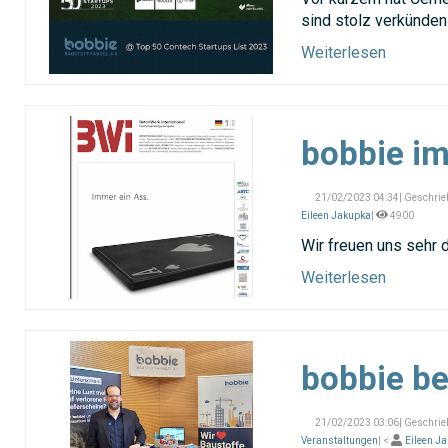
sind stolz verkünden
Weiterlesen
bobbie i
21/02/2023 04:34| Geschrie
Eileen Jakupka
|
4900
Wir freuen uns sehr 
Weiterlesen
bobbie b
21/02/2023 03:06| Geschrie
Veranstaltungen
| <
Eileen J