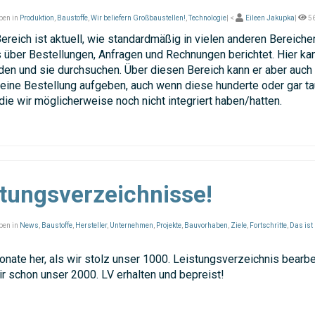
ben in
Produktion
,
Baustoffe
,
Wir beliefern Großbaustellen!
,
Technologie
| <
Eileen Jakupka
|
5
ereich ist aktuell, wie standardmäßig in vielen anderen Bereiche
s über Bestellungen, Anfragen und Rechnungen berichtet. Hier kan
en und sie durchsuchen. Über diesen Bereich kann er aber auch 
 eine Bestellung aufgeben, auch wenn diese hunderte oder gar 
die wir möglicherweise noch nicht integriert haben/hatten.
tungsverzeichnisse!
ben in
News
,
Baustoffe
,
Hersteller
,
Unternehmen
,
Projekte
,
Bauvorhaben
,
Ziele
,
Fortschritte
,
Das ist
onate her, als wir stolz unser 1000. Leistungsverzeichnis bearbe
ir schon unser 2000. LV erhalten und bepreist!