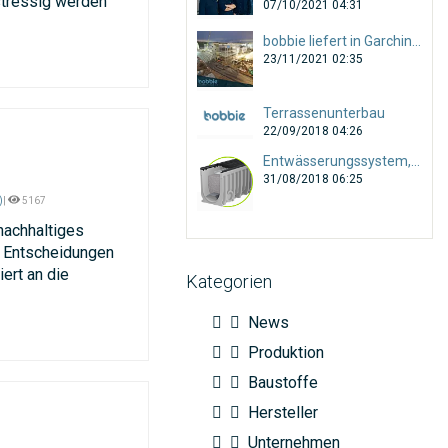
stressig werden
07/10/2021 04:31
bobbie liefert in Garching Baustoffe für den gesamten Tiefbau!
23/11/2021 02:35
Terrassenunterbau
22/09/2018 04:26
Entwässerungssystem, Anwendungsbereiche und Auswahl
31/08/2018 06:25
)
|
5167
nachhaltiges
e Entscheidungen
ert an die
Kategorien
News
Produktion
Baustoffe
Hersteller
Unternehmen