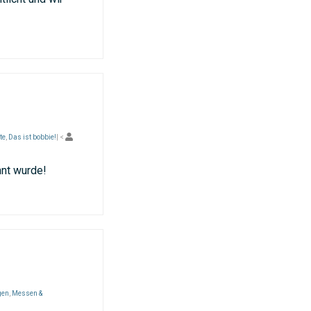
te
,
Das ist bobbie!
| <
hnt wurde!
gen
,
Messen &