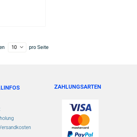
en
pro Seite
ZAHLUNGSARTEN
LLINFOS
t
holung
/ Versandkosten