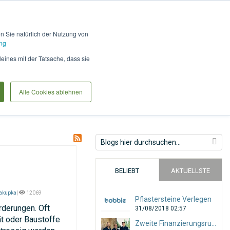
Hilfe und Kontakt
Anmel
en Sie natürlich der Nutzung von
ng
International Customers
leines mit der Tatsache, dass sie
Alle Cookies ablehnen
BELIEBT
AKTUELLSTE
Jakupka
|
12069
Pflastersteine Verlegen
rderungen. Oft
31/08/2018 02:57
ät oder Baustoffe
Zweite Finanzierungsrunde mit 7-stelliger Summe abgeschlossen!