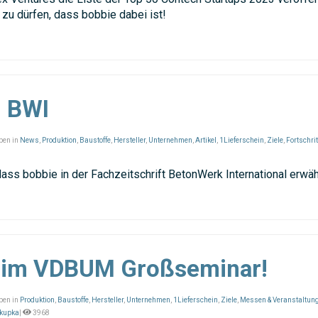
 zu dürfen, dass bobbie dabei ist!
m BWI
ben in
News
,
Produktion
,
Baustoffe
,
Hersteller
,
Unternehmen
,
Artikel
,
1Lieferschein
,
Ziele
,
Fortschrit
dass bobbie in der Fachzeitschrift BetonWerk International erwä
eim VDBUM Großseminar!
ben in
Produktion
,
Baustoffe
,
Hersteller
,
Unternehmen
,
1Lieferschein
,
Ziele
,
Messen & Veranstaltun
akupka
|
3968