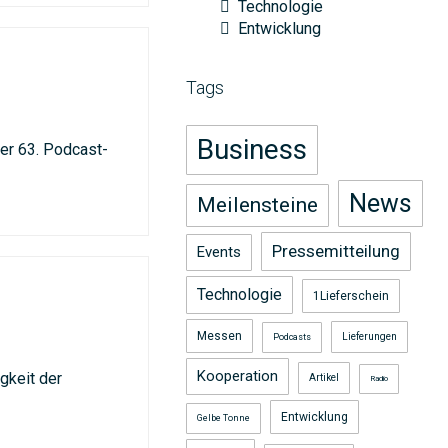
Technologie
Entwicklung
Tags
5
Business
der 63. Podcast-
News
Meilensteine
Pressemitteilung
Events
Technologie
1Lieferschein
Messen
Lieferungen
Podcasts
Kooperation
igkeit der
Artikel
Radio
Entwicklung
Gelbe Tonne