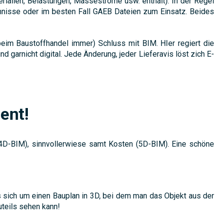
rialien, Belastungen, Masseströme usw. enthält). In der Regel
hnisse oder im besten Fall GAEB Dateien zum Einsatz. Beides
eim Baustoffhandel immer) Schluss mit BIM. HIer regiert die
 garnicht digital. Jede Änderung, jeder Lieferavis löst zich E-
ent!
4D-BIM), sinnvollerwiese samt Kosten (5D-BIM). Eine schöne
 sich um einen Bauplan in 3D, bei dem man das Objekt aus der
uteils sehen kann!