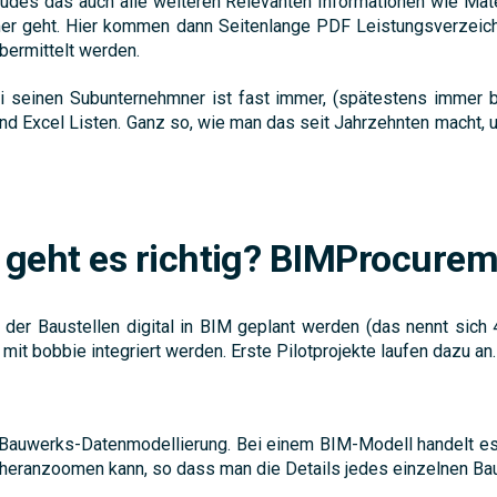
udes das auch alle weiteren Relevanten Informationen wie Mate
mer geht. Hier kommen dann Seitenlange PDF Leistungsverzeic
übermittelt werden.
ei seinen Subunternehmner ist fast immer, (spätestens immer b
nd Excel Listen. Ganz so, wie man das seit Jahrzehnten macht, und
 geht es richtig? BIMProcurem
r Baustellen digital in BIM geplant werden (das nennt sich 
mit bobbie integriert werden. Erste Pilotprojekte laufen dazu an.
r Bauwerks-Datenmodellierung. Bei einem BIM-Modell handelt es
l heranzoomen kann, so dass man die Details jedes einzelnen Ba