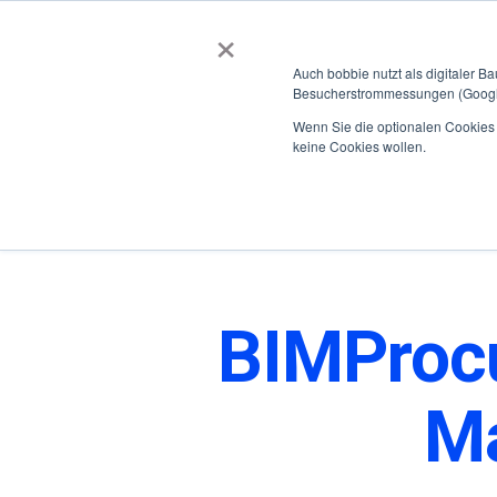
×
BOBBIEVERSUM
BAUSTOFFE
Auch bobbie nutzt als digitaler B
Besucherstrommessungen (Google
Über bobbie
Für Kunden
Für Hersteller
Für So
Wenn Sie die optionalen Cookies a
keine Cookies wollen.
Home
BIMProcurement - die Zukunft der Materialbeschaffung
BIMProcu
Ma