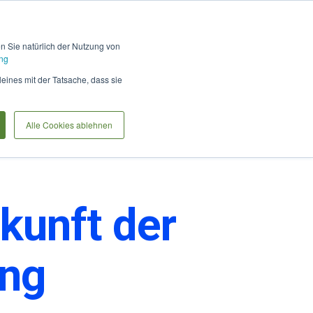
Hilfe und Kontakt
Anmel
en Sie natürlich der Nutzung von
ng
International Customers
leines mit der Tatsache, dass sie
Alle Cookies ablehnen
kunft der
ung