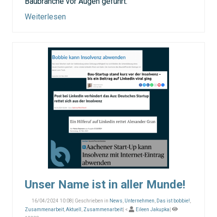
Baubranche vor Augen geführt.
Weiterlesen
Unser Name ist in aller Munde!
16/04/2024 10:08| Geschrieben in
News
,
Unternehmen
,
Das ist bobbie!
,
Zusammenarbeit
,
Aktuell
,
Zusammenarbeit
| <
Eileen Jakupka
|