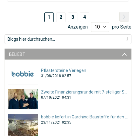
Seite
Sei
Wei
Sie
Seite
Seite
Seite
1
2
3
4
lesen
Anzeigen
pro Seite
gerade
Seite
BELIEBT
Pflastersteine Verlegen
31/08/2018 02:57
Zweite Finanzierungsrunde mit 7-stelliger Summe abgeschlossen!
07/10/2021 04:31
bobbie liefert in Garching Baustoffe für den gesamten Tiefbau!
23/11/2021 02:35