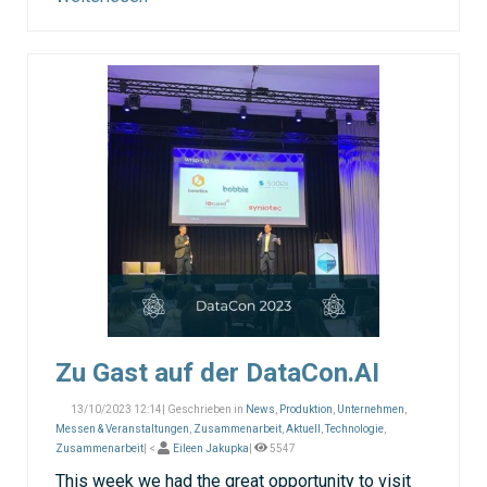
Zu Gast auf der DataCon.AI
13/10/2023 12:14| Geschrieben in
News
,
Produktion
,
Unternehmen
,
Messen & Veranstaltungen
,
Zusammenarbeit
,
Aktuell
,
Technologie
,
Zusammenarbeit
| <
Eileen Jakupka
|
5547
This week we had the great opportunity to visit