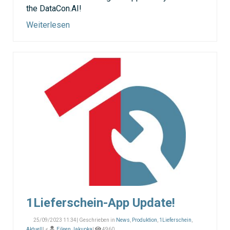
the DataCon.AI!
Weiterlesen
1Lieferschein-App Update!
25/09/2023 11:34| Geschrieben in
News
,
Produktion
,
1Lieferschein
,
Aktuell
| <
Eileen Jakupka
|
4960