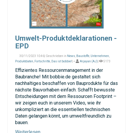
Umwelt-Produktdeklarationen -
EPD
30/11/2023 10:46| Geschrieben in
News
,
Baustoffe
,
Unternehmen
,
Produktdaten
,
Fortschritte
,
Das ist bobbie!
| <
Arjayan (AJ)
|
5173
Effizientes Ressourcenmanagement in der
Baubranche! Mit bobbie.de gestaltet sich
nachhaltiges beschaffen von Bauprodukte für das
nächste Bauvorhaben einfach. Schafft bewusste
Entscheidungen mit dem Ressourcen Footprint –
wir zeigen euch in unserem Video, wie ihr
unkompliziert an die essentiellen technischen
Daten gelangen könnt, um umweltfreundlich zu
bauen.
Weiterlesen