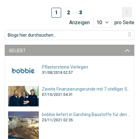
Seite
Sei
Wei
Sie
Seite
Seite
1
2
3
lesen
Anzeigen
pro Seite
gerade
Seite
BELIEBT
Pflastersteine Verlegen
31/08/2018 02:57
Zweite Finanzierungsrunde mit 7-stelliger Summe abgeschlossen!
07/10/2021 04:31
bobbie liefert in Garching Baustoffe für den gesamten Tiefbau!
23/11/2021 02:35