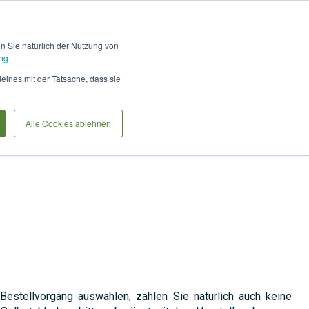
Hilfe und Kontakt
Anmel
en Sie natürlich der Nutzung von
ng
International Customers
leines mit der Tatsache, dass sie
Alle Cookies ablehnen
Bestellvorgang auswählen, zahlen Sie natürlich auch keine