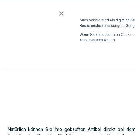
×
BOBBIEVERSUM
BAUSTOFFE
Auch bobbie nutzt als digitaler B
Besucherstrommessungen (Google
Über bobbie
Für Kunden
Für Hersteller
Für So
Wenn Sie die optionalen Cookies a
keine Cookies wollen.
Home
Selbstabholung
Natürlich können Sie ihre gekauften Artikel direkt bei d