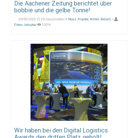
Die Aachener Zeitung berichtet über
bobbie und die gelbe Tonne!
20/09/2023 15:25| Geschrieben in
News
,
Projekte
,
Artikel
,
Aktuell
| <
Eileen Jakupka
|
10014
Wir haben bei den Digital Logistics
Awards den dritten Platz geholt!