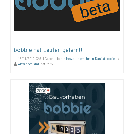
bobbie hat Laufen gelernt!
15/11/2019 02:51| Geschrieben in
News
,
Unternehmen
,
Das ist bobbie!
| <
Alexander Gran
|
6276