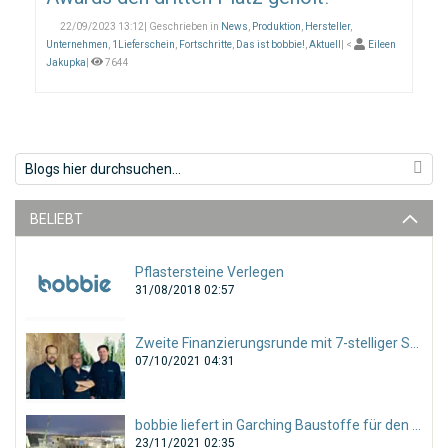
22/09/2023 13:12| Geschrieben in
News
,
Produktion
,
Hersteller
,
Unternehmen
,
1Lieferschein
,
Fortschritte
,
Das ist bobbie!
,
Aktuell
| <
Eileen
Jakupka
|
7644
BELIEBT
Pflastersteine Verlegen
31/08/2018 02:57
Zweite Finanzierungsrunde mit 7-stelliger Summe abgeschlossen!
07/10/2021 04:31
bobbie liefert in Garching Baustoffe für den gesamten Tiefbau!
23/11/2021 02:35