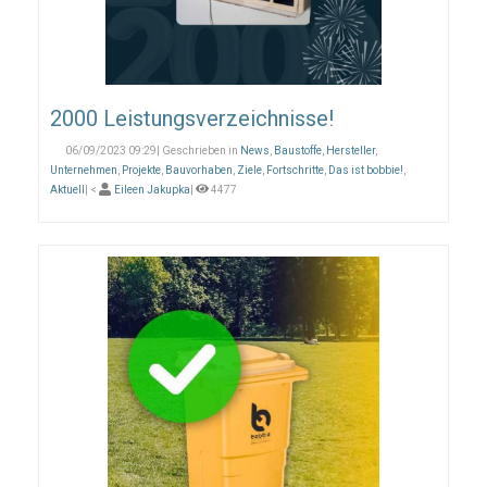
2000 Leistungsverzeichnisse!
06/09/2023 09:29| Geschrieben in
News
,
Baustoffe
,
Hersteller
,
Unternehmen
,
Projekte
,
Bauvorhaben
,
Ziele
,
Fortschritte
,
Das ist bobbie!
,
Aktuell
| <
Eileen Jakupka
|
4477