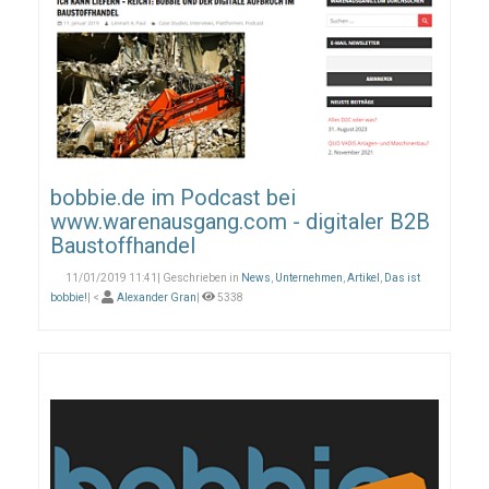
bobbie.de im Podcast bei
www.warenausgang.com - digitaler B2B
Baustoffhandel
11/01/2019 11:41| Geschrieben in
News
,
Unternehmen
,
Artikel
,
Das ist
bobbie!
| <
Alexander Gran
|
5338