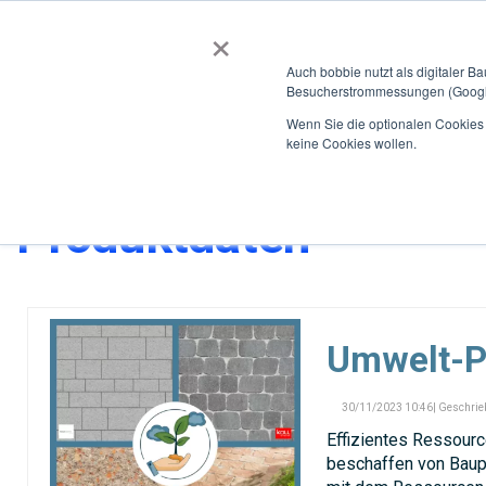
×
BOBBIEVERSUM
BAUSTOFFE
Auch bobbie nutzt als digitaler B
Besucherstrommessungen (Google
Über bobbie
Für Kunden
Für Hersteller
Für So
Wenn Sie die optionalen Cookies a
keine Cookies wollen.
Home
Blog
Kategorie
Produktdaten
Umwelt-P
30/11/2023 10:46| Geschrie
Effizientes Ressourc
beschaffen von Baup