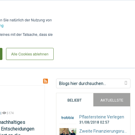
Hilfe und Kontakt
Anmel
en Sie natürlich der Nutzung von
ng
International Customers
leines mit der Tatsache, dass sie
Alle Cookies ablehnen
BELIEBT
AKTUELLSTE
)
|
5174
Pflastersteine Verlegen
nachhaltiges
31/08/2018 02:57
e Entscheidungen
Zweite Finanzierungsrunde mit 7-stelliger Summe abgeschlossen!