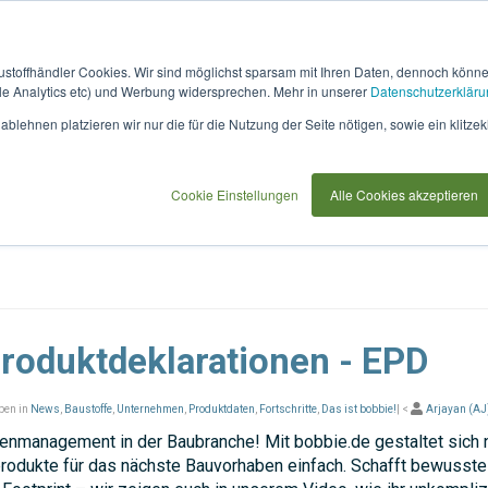
austoffhändler Cookies. Wir sind möglichst sparsam mit Ihren Daten, dennoch könn
 Analytics etc) und Werbung widersprechen. Mehr in unserer
Datenschutzerkläru
ftwarepartner
Für Planer & Bauherren
Für Bewerber
blehnen platzieren wir nur die für die Nutzung der Seite nötigen, sowie ein klitzek
Cookie Einstellungen
Alle Cookies akzeptieren
roduktdeklarationen - EPD
ben in
News
,
Baustoffe
,
Unternehmen
,
Produktdaten
,
Fortschritte
,
Das ist bobbie!
| <
Arjayan (AJ
enmanagement in der Baubranche! Mit bobbie.de gestaltet sich 
rodukte für das nächste Bauvorhaben einfach. Schafft bewusst