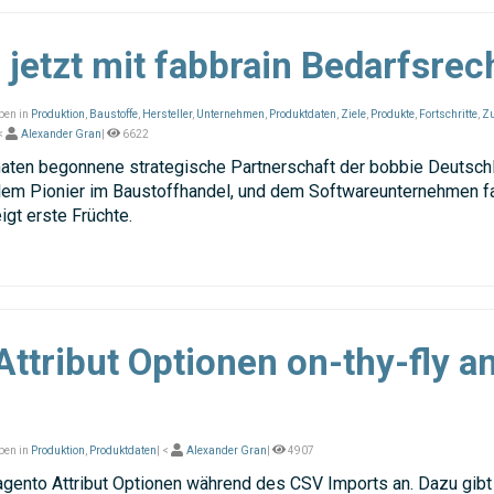
 jetzt mit fabbrain Bedarfsrec
ben in
Produktion
,
Baustoffe
,
Hersteller
,
Unternehmen
,
Produktdaten
,
Ziele
,
Produkte
,
Fortschritte
,
Z
 <
Alexander Gran
|
6622
naten begonnene strategische Partnerschaft der bobbie Deutsc
lem Pionier im Baustoffhandel, und dem Softwareunternehmen f
gt erste Früchte.
ttribut Optionen on-thy-fly a
ben in
Produktion
,
Produktdaten
| <
Alexander Gran
|
4907
ento Attribut Optionen während des CSV Imports an. Dazu gibt 