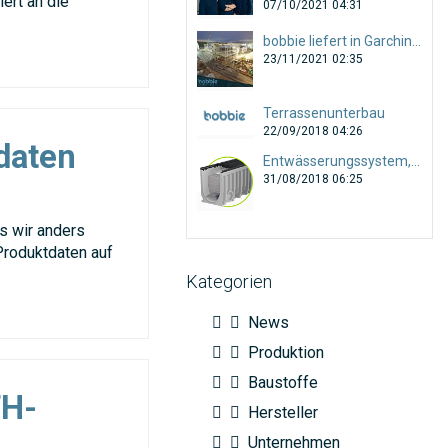
ert an die
07/10/2021 04:31
bobbie liefert in Garching Baustoffe für den gesamten Tiefbau!
23/11/2021 02:35
Terrassenunterbau
22/09/2018 04:26
daten
Entwässerungssystem, Anwendungsbereiche und Auswahl
31/08/2018 06:25
s wir anders
Produktdaten auf
Kategorien
News
Produktion
Baustoffe
FH-
Hersteller
Unternehmen