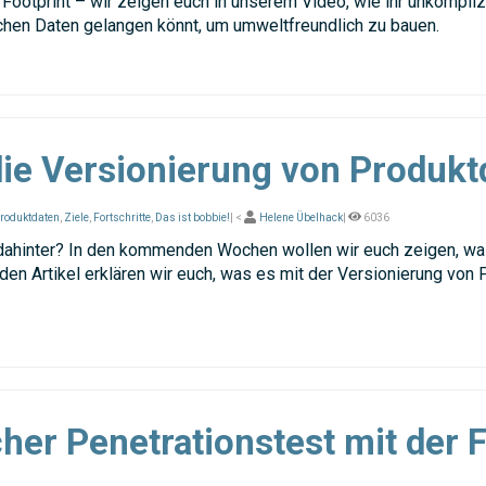
ootprint – wir zeigen euch in unserem Video, wie ihr unkomplizi
chen Daten gelangen könnt, um umweltfreundlich zu bauen.
die Versionierung von Produkt
roduktdaten
,
Ziele
,
Fortschritte
,
Das ist bobbie!
| <
Helene Übelhack
|
6036
h dahinter? In den kommenden Wochen wollen wir euch zeigen, wa
en Artikel erklären wir euch, was es mit der Versionierung von 
cher Penetrationstest mit der 