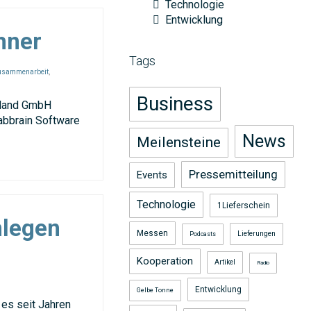
Technologie
Entwicklung
hner
Tags
usammenarbeit
,
Business
hland GmbH
abbrain Software
News
Meilensteine
Pressemitteilung
Events
Technologie
1Lieferschein
nlegen
Messen
Lieferungen
Podcasts
Kooperation
Artikel
Radio
Entwicklung
Gelbe Tonne
es seit Jahren