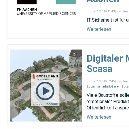
30/01/2019 11:43| Geschrie
IT-Sicherheit ist fü
Weiterlesen
Digitaler
Scasa
30/01/2019 02:45| Geschrie
Zusammenarbeit
,
Garten
,
Zusa
Viele Baustoffe soll
"emotionale" Produkt
Öffentlichkeit anspre
Weiterlesen