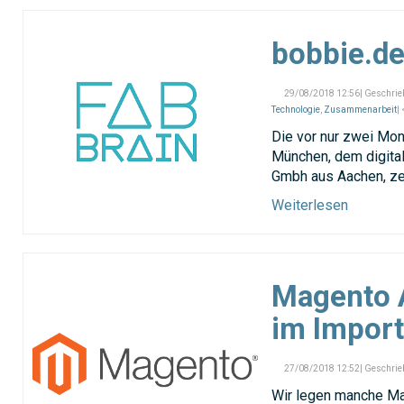
bobbie.de
29/08/2018 12:56| Geschrie
Technologie
,
Zusammenarbeit
|
Die vor nur zwei Mo
München, dem digita
Gmbh aus Aachen, zei
Weiterlesen
Magento A
im Import
27/08/2018 12:52| Geschrie
Wir legen manche Mag