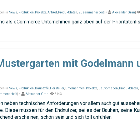
ben in
News
,
Produktion
,
Projekte
,
Artikel
,
Produktdaten
,
Zusammenarbeit
| <
Alexander Gran
|
r uns als eCommerce Unternehmen ganz oben auf der Prioritätenlis
 Mustergarten mit Godelmann 
ben in
News
,
Produktion
,
Baustoffe
,
Hersteller
,
Unternehmen
,
Projekte
,
Bauvorhaben
,
Produktdaten
,
mmenarbeit
| <
Alexander Gran
|
6143
en neben technischen Anforderungen vor allem auch gut aussehen
e. Diese müssen für den Endnutzer, sei es der Bauherr, seine K
chend erscheinen, schön sein und sich toll anfühlen.