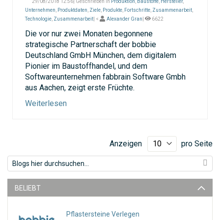
29/08/2018 12:56| Geschrieben in
Produktion
,
Baustoffe
,
Hersteller
,
Unternehmen
,
Produktdaten
,
Ziele
,
Produkte
,
Fortschritte
,
Zusammenarbeit
,
Technologie
,
Zusammenarbeit
| <
Alexander Gran
|
6622
Die vor nur zwei Monaten begonnene
strategische Partnerschaft der bobbie
Deutschland GmbH München, dem digitalem
Pionier im Baustoffhandel, und dem
Softwareunternehmen fabbrain Software Gmbh
aus Aachen, zeigt erste Früchte.
Weiterlesen
Anzeigen
pro Seite
BELIEBT
Pflastersteine Verlegen