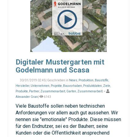
Digitaler Mustergarten mit
Godelmann und Scasa
30/01/2019 02:45| Geschrieben in
News
,
Produktion
,
Baustoffe
,
Hersteller
,
Unternehmen
,
Projekte
,
Bauvorhaben
,
Produktdaten
,
Ziele
,
Produkte
,
Partner
,
Zusammenarbeit
,
Garten
,
Zusammenarbeit
| <
Alexander Gran
|
6143
Viele Baustoffe sollen neben technischen
Anforderungen vor allem auch gut aussehen. Wir
nennen sie "emotionale" Produkte. Diese müssen
für den Endnutzer, sei es der Bauherr, seine
Kunden oder die Öffentlichkeit ansprechend