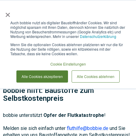
×
Anmelden & L
Auch bobbie nutzt als digitaler Baustoffhändler Cookies. Wir sind
möglichst sparsam mit Ihren Daten, dennoch können Sie natürlich der
Nutzung von Besucherstrommessungen (Google Analytics etc) und
Werbung widersprechen. Mehr in unserer
Datenschutzerklärung
Wenn Sie die optionalen Cookies ablehnen platzieren wir nur die für
die Nutzung der Seite nötigen, sowie ein klitzekleines mit der
Tatsache, dass sie keine Cookies wollen.
Fluthilfe: Baustoffe zum
Cookie Einstellungen
Selbstkostenpreis von bobbie
Alle Cookies akzeptieren
Alle Cookies ablehnen
bobbie hilft: Baustoffe zum
Selbstkostenpreis
bobbie unterstützt
Opfer der Flutkatastrophe
!
Melden sie sich einfach unter
fluthilfe@bobbie.de
und Sie
erhalten von uns Baustoffangebote zum Selbstkostenpreis!