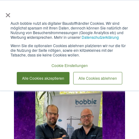
×
Anmelden & L
Auch bobbie nutzt als digitaler Baustoffhändler Cookies. Wir sind
möglichst sparsam mit Ihren Daten, dennoch können Sie natürlich der
Bobbie zu Gast im Podcast
Nutzung von Besucherstrommessungen (Google Analytics etc) und
Werbung widersprechen. Mehr in unserer
Datenschutzerklärung
WirliebenHandwerk.digital
Wenn Sie die optionalen Cookies ablehnen platzieren wir nur die für
die Nutzung der Seite nötigen, sowie ein klitzekleines mit der
Tatsache, dass sie keine Cookies wollen.
Cookie Einstellungen
Alle Cookies akzeptieren
Alle Cookies ablehnen