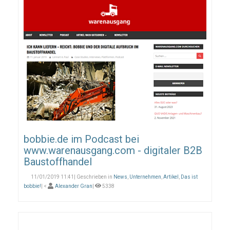
bobbie.de im Podcast bei
www.warenausgang.com - digitaler B2B
Baustoffhandel
11/01/2019 11:41| Geschrieben in
News
,
Unternehmen
,
Artikel
,
Das ist
bobbie!
| <
Alexander Gran
|
5338