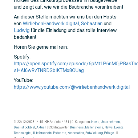
Hürden des Einkaufsprozesses im Baugewerbe
und zeigt auf, wie wir die Baubranche vorantreiben!
An dieser Stelle möchten wir uns bei den Hosts
von
WirliebenHandwerk.digital
,
Sebastian
und
Ludwig
für die Einladung und das tolle Interview
bedanken!
Hören Sie gerne mal rein:
Spotify:
https://open.spotify.com/episode/6pMt1P6nM0jPBasT
si=Al6wRvTNRDSbiKTMx8OUag
YouTube:
https://www.youtube.com/@wirliebenhandwerk.digital
22/12/2023 14:45
|
Ansicht: 4451
|
Kategorien:
News
,
Unternehmen
,
Das ist bobbie!
,
Aktuell
|
Schlagwörter:
Business
,
Meilensteine
,
News
,
Events
,
Technologie
,
1Lieferschein
,
Podcasts
,
Kooperation
,
Entwicklung
,
Erfolge
|