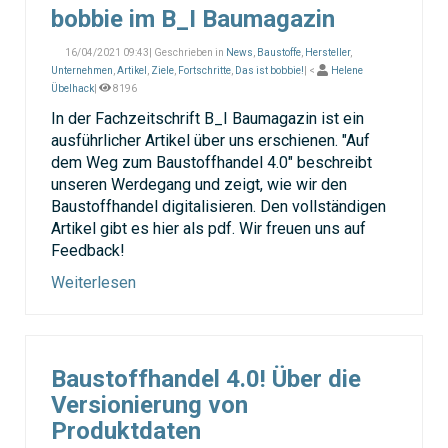
bobbie im B_I Baumagazin
16/04/2021 09:43| Geschrieben in
News
,
Baustoffe
,
Hersteller
,
Unternehmen
,
Artikel
,
Ziele
,
Fortschritte
,
Das ist bobbie!
| <
Helene
Übelhack
|
8196
In der Fachzeitschrift B_I Baumagazin ist ein
ausführlicher Artikel über uns erschienen. "Auf
dem Weg zum Baustoffhandel 4.0" beschreibt
unseren Werdegang und zeigt, wie wir den
Baustoffhandel digitalisieren. Den vollständigen
Artikel gibt es hier als pdf. Wir freuen uns auf
Feedback!
Weiterlesen
Baustoffhandel 4.0! Über die
Versionierung von
Produktdaten