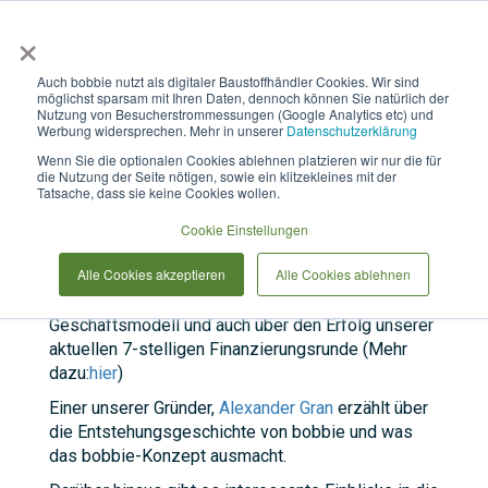
×
Anmelden & L
Auch bobbie nutzt als digitaler Baustoffhändler Cookies. Wir sind
möglichst sparsam mit Ihren Daten, dennoch können Sie natürlich der
Bobbie zu Gast beim Podcast
Nutzung von Besucherstrommessungen (Google Analytics etc) und
Werbung widersprechen. Mehr in unserer
Datenschutzerklärung
Startup Insider!
Wenn Sie die optionalen Cookies ablehnen platzieren wir nur die für
die Nutzung der Seite nötigen, sowie ein klitzekleines mit der
Tatsache, dass sie keine Cookies wollen.
Cookie Einstellungen
Wir waren zu Gast beim Podcast
Startup Insider
! In
Alle Cookies akzeptieren
Alle Cookies ablehnen
der 20-minütigen Folge geht es um die
Digitalisierung des Baustoffhandels, das bobbie
Geschäftsmodell und auch über den Erfolg unserer
aktuellen 7-stelligen Finanzierungsrunde (Mehr
dazu:
hier
)
Einer unserer Gründer,
Alexander Gran
erzählt über
die Entstehungsgeschichte von bobbie und was
das bobbie-Konzept ausmacht.