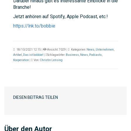
Darüber hinaus gibt es interessante Einblicke in die
Branche!
Jetzt anhören auf Spotify, Apple Podcast, etc.!
https://lnk.to/bobbie
18/10/2021 12:15
|
Ansicht: 7029
|
Kategorien:
News
,
Unternehmen
,
Artikel
,
Das ist bobbie!
|
Schlagwörter:
Business
,
News
,
Podcasts
,
Kooperation
|
Von:
Christin Lensing
DIESEN BEITRAG TEILEN
Über den Autor