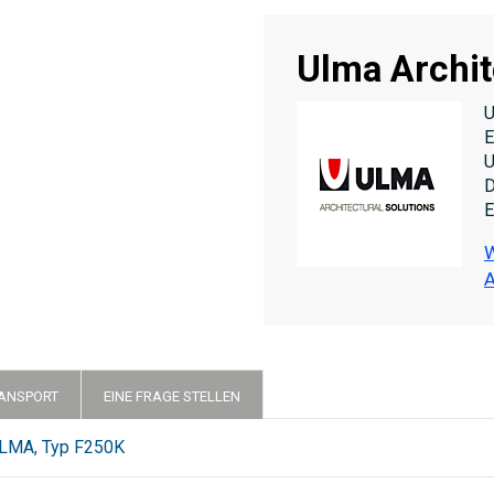
Ulma Archit
U
E
U
D
E
W
A
RANSPORT
EINE FRAGE STELLEN
ULMA, Typ F250K