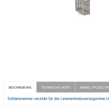
Zum
Anfang
der
Bildergalerie
springen
BESCHREIBUNG
TECHNISCHE DATEN
EINBAU, PFLEGE, T
Schlammeimer verzinkt für die Linienentwässerungsrinne 