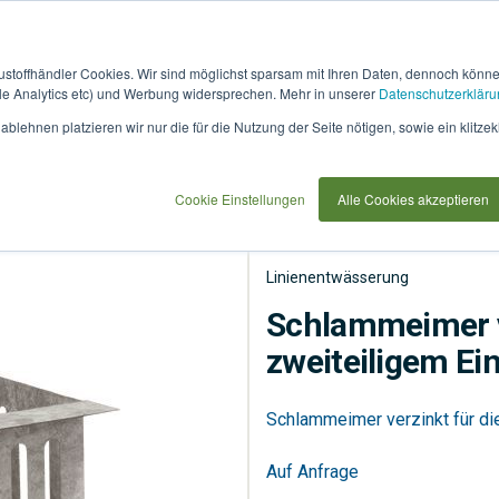
austoffhändler Cookies. Wir sind möglichst sparsam mit Ihren Daten, dennoch könn
 Analytics etc) und Werbung widersprechen. Mehr in unserer
Datenschutzerkläru
How
91733
blehnen platzieren wir nur die für die Nutzung der Seite nötigen, sowie ein klitzek
it
use
gem Einlaufkasten) C250
Cookie Einstellungen
Alle Cookies akzeptieren
Linienentwässerung
S
Linienentwässerung
Schlammeimer v
zweiteiligem Ei
Schlammeimer verzinkt für d
Auf Anfrage