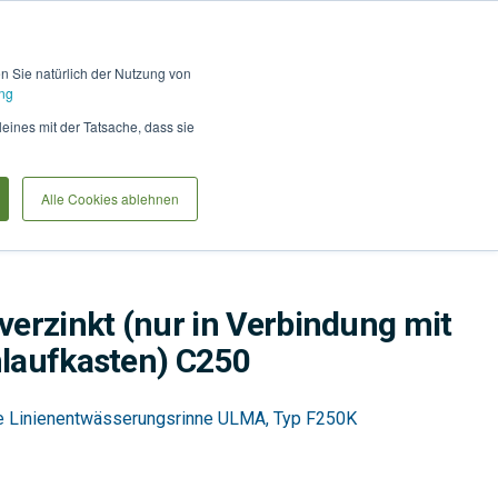
Hilfe und Kontakt
Anmel
en Sie natürlich der Nutzung von
ng
Produkte vergleiche
Warenkorb
Anfrag
leines mit der Tatsache, dass sie
Alle Cookies ablehnen
chlammeimer & Laubfänge
Wasser
erzinkt (nur in Verbindung mit
nlaufkasten) C250
ie Linienentwässerungsrinne ULMA, Typ F250K