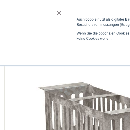
×
BOBBIEVERSUM
BAUSTOFFE
Auch bobbie nutzt als digitaler B
Besucherstrommessungen (Google
Garten- und Landschaftsbau
Tiefbau
Flachdach
Wenn Sie die optionalen Cookies a
keine Cookies wollen.
Home
Schlammeimer verzinkt (nur in Verbindung mit zweiteili
Zum
Ende
der
Bildergalerie
springen