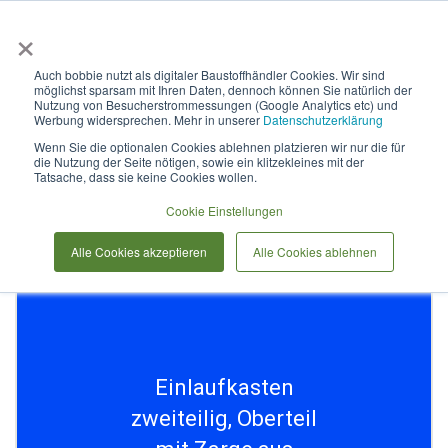
×
Anmelden & L
Auch bobbie nutzt als digitaler Baustoffhändler Cookies. Wir sind
möglichst sparsam mit Ihren Daten, dennoch können Sie natürlich der
Einlaufkasten zweiteilig,
Nutzung von Besucherstrommessungen (Google Analytics etc) und
Werbung widersprechen. Mehr in unserer
Datenschutzerklärung
Oberteil mit Zarge aus
Wenn Sie die optionalen Cookies ablehnen platzieren wir nur die für
die Nutzung der Seite nötigen, sowie ein klitzekleines mit der
Gusseisen AMF250S
Tatsache, dass sie keine Cookies wollen.
Cookie Einstellungen
Zum
Alle Cookies akzeptieren
Alle Cookies ablehnen
Ende
der
Bildergalerie
springen
Einlaufkasten
zweiteilig, Oberteil