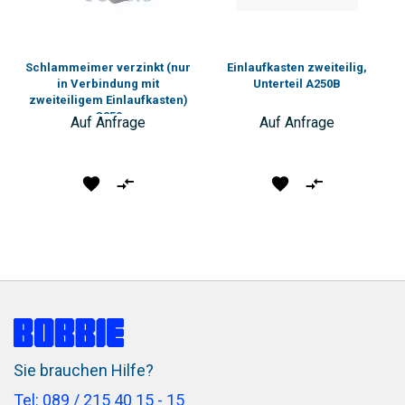
Schlammeimer verzinkt (nur
Einlaufkasten zweiteilig,
in Verbindung mit
Unterteil A250B
zweiteiligem Einlaufkasten)
C250
Auf Anfrage
Auf Anfrage
Produkt
Vergleichen
Produkt
Vergleichen
vormerken
vormerken
Sie brauchen Hilfe?
Tel: 089 / 215 40 15 - 15