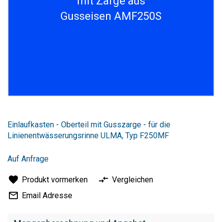
mit Zarge aus
Gusseisen AMF250S
Zum
Anfang
Einlaufkasten - Oberteil mit Gusszarge - für die
der
Linienentwässerungsrinne ULMA, Typ F250MF
Bildergalerie
springen
Auf Anfrage
Produkt vormerken
Vergleichen
Email Adresse