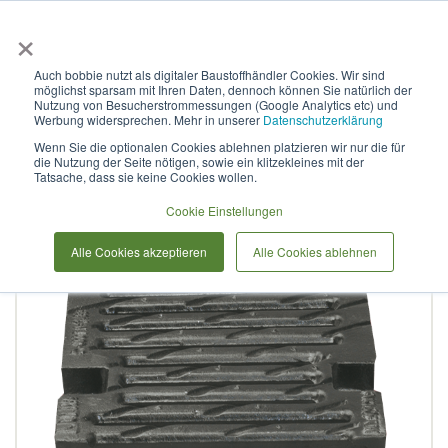
×
Anmelden & L
Auch bobbie nutzt als digitaler Baustoffhändler Cookies. Wir sind
möglichst sparsam mit Ihren Daten, dennoch können Sie natürlich der
Guss Stegrost FNX150FTEM
Nutzung von Besucherstrommessungen (Google Analytics etc) und
Werbung widersprechen. Mehr in unserer
Datenschutzerklärung
Wenn Sie die optionalen Cookies ablehnen platzieren wir nur die für
die Nutzung der Seite nötigen, sowie ein klitzekleines mit der
Zum
Tatsache, dass sie keine Cookies wollen.
Ende
der
Cookie Einstellungen
Bildergalerie
Alle Cookies akzeptieren
Alle Cookies ablehnen
springen