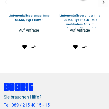
Linienentwässerungsrinne
Linienentwässerungsrinne
ULMA, Typ F150MF
ULMA, Typ F150KT mit
vertikalem Ablauf
(angeformter Rinnenstutzen
Auf Anfrage
Auf Anfrage
DN160)
Produkt
Vergleichen
Produkt
Vergleichen
vormerken
vormerken
Sie brauchen Hilfe?
Tel: 089 / 215 40 15 - 15