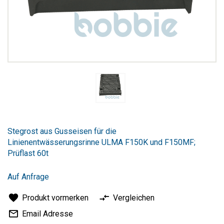
Zum
Anfang
Stegrost aus Gusseisen für die
der
Linienentwässerungsrinne ULMA F150K und F150MF;
Bildergalerie
Prüflast 60t
springen
Auf Anfrage
Produkt vormerken
Vergleichen
Email Adresse