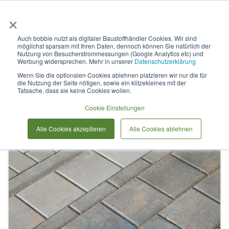
×
Anmelden & L
Auch bobbie nutzt als digitaler Baustoffhändler Cookies. Wir sind
möglichst sparsam mit Ihren Daten, dennoch können Sie natürlich der
Pflasterstein Bastei Mini
Nutzung von Besucherstrommessungen (Google Analytics etc) und
Werbung widersprechen. Mehr in unserer
Datenschutzerklärung
Wenn Sie die optionalen Cookies ablehnen platzieren wir nur die für
die Nutzung der Seite nötigen, sowie ein klitzekleines mit der
Zum
Tatsache, dass sie keine Cookies wollen.
Ende
der
Cookie Einstellungen
Bildergalerie
Alle Cookies akzeptieren
Alle Cookies ablehnen
springen