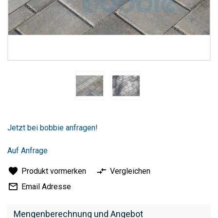
Zum
Anfang
Jetzt bei bobbie anfragen!
der
Bildergalerie
springen
Auf Anfrage
Produkt vormerken
Vergleichen
Email Adresse
Mengenberechnung und Angebot