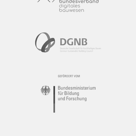
Ästhetik
Naturstein ist ein schönes Material mit einer
einzigartigen Ausstrahlung und vielen
Verarbeitungsmöglichkeiten. Der Millionen Jahre alte
Naturstein wurde von der Natur geformt und hat diesem
Prozess seine besondere Ausstrahlung zu verdanken.
Kombinationsmöglichkeiten
Wie Beton hat auch Naturstein sowohl horizontale als
auch vertikale Elemente. Er lässt sich daher mit
Zierpfosten, Mauerelementen, Bordsteinen usw. in
derselben Verarbeitung kombinieren.
Pflege
Bedenken Sie, dass Materialien sich verfärben, auch
Naturstein. Natürlich verfärben sich manche Sorten
schneller als andere. Je höher die Porosität, desto
anfälliger ist der Stein für Flecken. Naturstein hat den
Vorteil, dass Flecken im Laufe der Zeit durch
Witterungseinflüsse verblassen. Allerdings müssen Sie