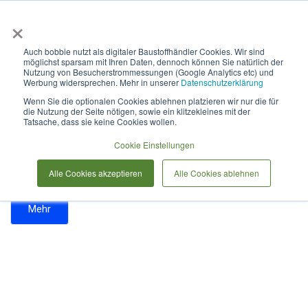
×
Anmelden & L
Auch bobbie nutzt als digitaler Baustoffhändler Cookies. Wir sind
möglichst sparsam mit Ihren Daten, dennoch können Sie natürlich der
Platten
Nutzung von Besucherstrommessungen (Google Analytics etc) und
Werbung widersprechen. Mehr in unserer
Datenschutzerklärung
Wenn Sie die optionalen Cookies ablehnen platzieren wir nur die für
die Nutzung der Seite nötigen, sowie ein klitzekleines mit der
Warum Platten als Flächenbelag im
Tatsache, dass sie keine Cookies wollen.
Garten?
Cookie Einstellungen
Wenn Sie gerade planen Platten in Ihrem Garten zu
Alle Cookies akzeptieren
Alle Cookies ablehnen
verlegen, wollen wir Ihnen hier noch einige Informationen
zur Verfügung stellen. Platten haben ihren Vorteil unter
anderem im Gewicht pro Quadratmeter. Dies wirkt sich
Mehr
auf den Einkaufspreis und die Lieferkosten aus. Die
verschiedenen Platten, welche für die Verlegung in Frage
kommen unterteilen sich in die Materialien Naturstein,
Beton und Keramik. Diese haben unterschiedliche
Eigenschaften in Optik, Frostbeständigkeit, Pflege,
Gewicht und Kombinationsmöglichkeiten.