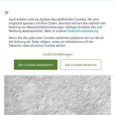
×
Anmelden & L
Auch bobbie nutzt als digitaler Baustoffhändler Cookies. Wir sind
möglichst sparsam mit Ihren Daten, dennoch können Sie natürlich der
Betonplatte SERIE 55
Nutzung von Besucherstrommessungen (Google Analytics etc) und
Werbung widersprechen. Mehr in unserer
Datenschutzerklärung
Wenn Sie die optionalen Cookies ablehnen platzieren wir nur die für
die Nutzung der Seite nötigen, sowie ein klitzekleines mit der
Zum
Tatsache, dass sie keine Cookies wollen.
Ende
der
Cookie Einstellungen
Bildergalerie
Alle Cookies akzeptieren
Alle Cookies ablehnen
springen