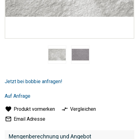
Zum
Anfang
Jetzt bei bobbie anfragen!
der
Bildergalerie
springen
Auf Anfrage
Produkt vormerken
Vergleichen
Email Adresse
Mengenberechnung und Angebot