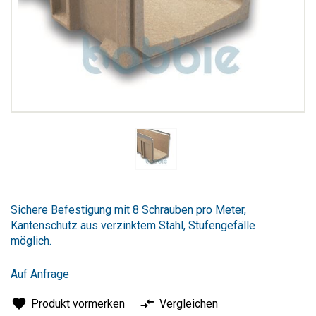
Zum
Anfang
Sichere Befestigung mit 8 Schrauben pro Meter,
der
Kantenschutz aus verzinktem Stahl, Stufengefälle
Bildergalerie
möglich.
springen
Auf Anfrage
Produkt vormerken
Vergleichen