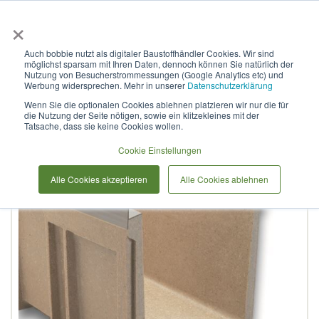
×
Anmelden & L
Auch bobbie nutzt als digitaler Baustoffhändler Cookies. Wir sind
möglichst sparsam mit Ihren Daten, dennoch können Sie natürlich der
Linienentwässerungsrinne
Nutzung von Besucherstrommessungen (Google Analytics etc) und
Werbung widersprechen. Mehr in unserer
Datenschutzerklärung
ULMA, Typ 300K
Wenn Sie die optionalen Cookies ablehnen platzieren wir nur die für
die Nutzung der Seite nötigen, sowie ein klitzekleines mit der
Tatsache, dass sie keine Cookies wollen.
Zum
Cookie Einstellungen
Ende
der
Alle Cookies akzeptieren
Alle Cookies ablehnen
Bildergalerie
springen