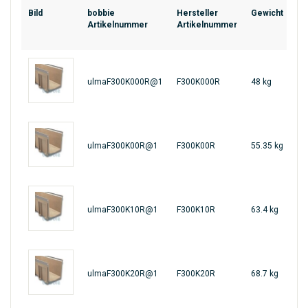
Bild
bobbie
Hersteller
Gewicht
Hö
Artikelnummer
Artikelnummer
/
Di
30
ulmaF300K000R@1
F300K000R
48 kg
m
39
ulmaF300K00R@1
F300K00R
55.35 kg
m
44
ulmaF300K10R@1
F300K10R
63.4 kg
m
49
ulmaF300K20R@1
F300K20R
68.7 kg
m