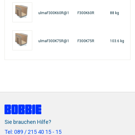
60
ulmaF300K60R@1
F300K60R
88 kg
m
75
ulmaF300K75R@1
F300K75R
103.6 kg
m
Sie brauchen Hilfe?
Tel: 089 / 215 40 15 - 15