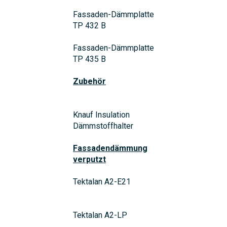
Fassaden-Dämmplatte
TP 432 B
Fassaden-Dämmplatte
TP 435 B
Zubehör
Knauf Insulation
Dämmstoffhalter
Fassadendämmung
verputzt
Tektalan A2-E21
Tektalan A2-LP