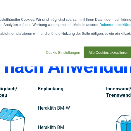
austoffhändler Cookies. Wir sind möglichst sparsam mit Ihren Daten, dennoch könn
 Analytics etc) und Werbung widersprechen. Mehr in unserer
Datenschutzerkläru
How
91733
blehnen platzieren wir nur die für die Nutzung der Seite nötigen, sowie ein klitzek
it
use
Cookie Einstellungen
Alle Cookies akzeptieren
e nach Anwendu
ägdach/
Beplankung
Innenwand
bau
Trennwand
Heraklith BM-W
Heraklith BM