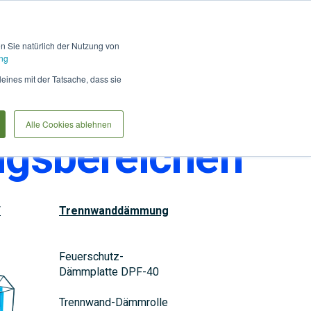
Hilfe und Kontakt
Anmel
en Sie natürlich der Nutzung von
ng
Produkte vergleiche
Warenkorb
Anfrag
leines mit der Tatsache, dass sie
Alle Cookies ablehnen
ngsbereichen
/
Trennwanddämmung
Feuerschutz-
Dämmplatte DPF-40
Trennwand-Dämmrolle