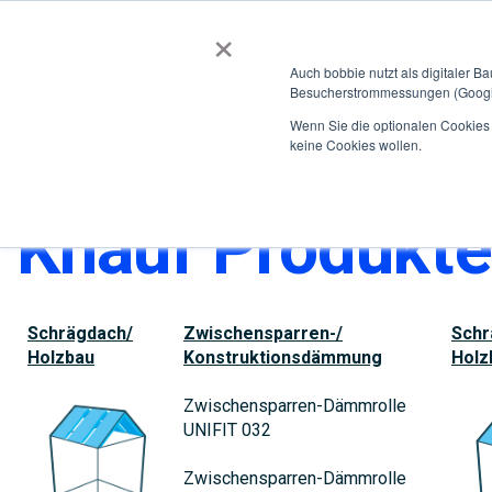
×
BOBBIEVERSUM
BAUSTOFFE
Auch bobbie nutzt als digitaler B
Besucherstrommessungen (Google
Garten- und Landschaftsbau
Tiefbau
Flachdach
Wenn Sie die optionalen Cookies a
keine Cookies wollen.
Home
Knauf Produkte nach Anwendungsbereichen
Knauf Produkt
Schrägdach/
Zwischensparren-/
Schr
Holzbau
Konstruktionsdämmung
Holz
Zwischensparren-Dämmrolle
UNIFIT 032
Zwischensparren-Dämmrolle