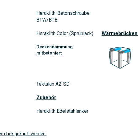
Heraklith-Betonschraube
BTW/BTB
Heraklith Color (Sprühlack)
Wärmebrücke
Deckendämmung
mitbetoniert
Tektalan A2-SD
Zubehör
Heraklith Edelstahlanker
em Link gekauft werden: