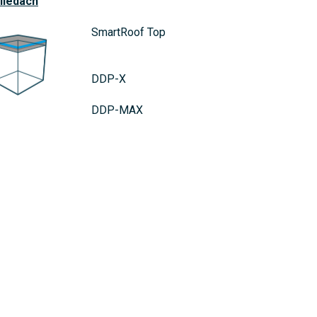
lledach
SmartRoof Top
DDP-X
DDP-MAX