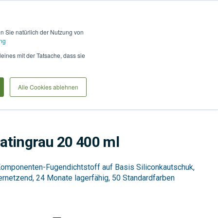
Hilfe und Kontakt
Anmel
en Sie natürlich der Nutzung von
ng
Produkte vergleiche
Warenkorb
Anfrag
leines mit der Tatsache, dass sie
Alle Cookies ablehnen
en
Silikon-Klebstoffe
Bauchemie
latingrau 20 400 ml
-Komponenten-Fugendichtstoff auf Basis Siliconkautschuk,
vernetzend, 24 Monate lagerfähig, 50 Standardfarben