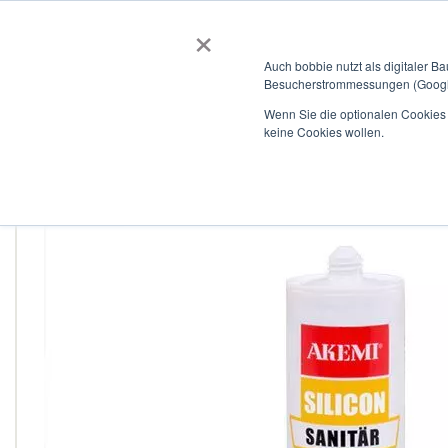
×
BOBBIEVERSUM
BAUSTOFFE
Auch bobbie nutzt als digitaler B
Besucherstrommessungen (Google
Garten- und Landschaftsbau
Tiefbau
Flachdach
Wenn Sie die optionalen Cookies a
keine Cookies wollen.
Home
Sanitärsilicon platingrau 20 400 ml
Zum
Ende
der
Bildergalerie
springen