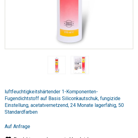
Zum
Anfang
luftfeuchtigkeitshärtender 1-Komponenten-
der
Fugendichtstoff auf Basis Siliconkautschuk, fungizide
Bildergalerie
Einstellung, acetatvernetzend, 24 Monate lagerfähig, 50
springen
Standardfarben
Auf Anfrage