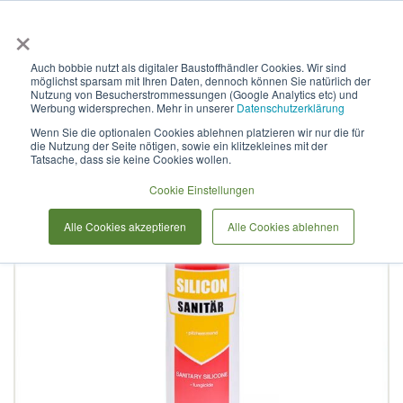
×
Anmelden & L
Auch bobbie nutzt als digitaler Baustoffhändler Cookies. Wir sind
möglichst sparsam mit Ihren Daten, dennoch können Sie natürlich der
Sanitärsilicon blassgrau 11
Nutzung von Besucherstrommessungen (Google Analytics etc) und
Werbung widersprechen. Mehr in unserer
Datenschutzerklärung
400 ml
Wenn Sie die optionalen Cookies ablehnen platzieren wir nur die für
die Nutzung der Seite nötigen, sowie ein klitzekleines mit der
Tatsache, dass sie keine Cookies wollen.
Zum
Cookie Einstellungen
Ende
der
Alle Cookies akzeptieren
Alle Cookies ablehnen
Bildergalerie
springen