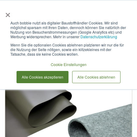
×
Anmelden & L
Auch bobbie nutzt als digitaler Baustoffhändler Cookies. Wir sind
möglichst sparsam mit Ihren Daten, dennoch können Sie natürlich der
Polygard PVC Teichfolie 1mm
Nutzung von Besucherstrommessungen (Google Analytics etc) und
Werbung widersprechen. Mehr in unserer
Datenschutzerklärung
oliv-grün inkl. Vlies 500g/m²
Wenn Sie die optionalen Cookies ablehnen platzieren wir nur die für
die Nutzung der Seite nötigen, sowie ein klitzekleines mit der
Tatsache, dass sie keine Cookies wollen.
Zum
Cookie Einstellungen
Ende
der
Alle Cookies akzeptieren
Alle Cookies ablehnen
Bildergalerie
springen