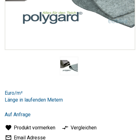
Zum
Anfang
Euro/m²
der
Länge in laufenden Metern
Bildergalerie
springen
Auf Anfrage
Produkt vormerken
Vergleichen
Email Adresse