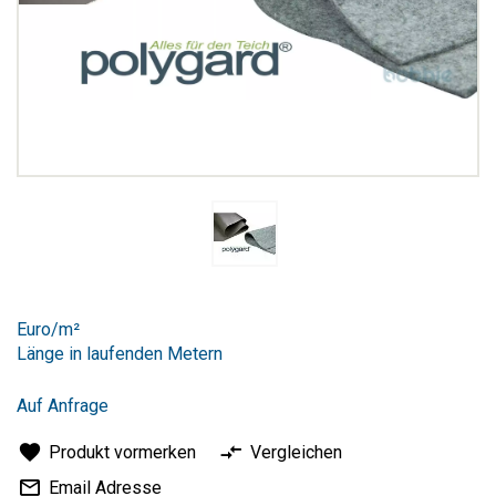
Zum
Anfang
Euro/m²
der
Länge in laufenden Metern
Bildergalerie
springen
Auf Anfrage
Produkt vormerken
Vergleichen
Email Adresse