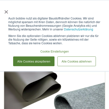
×
Anmelden & L
Auch bobbie nutzt als digitaler Baustoffhändler Cookies. Wir sind
möglichst sparsam mit Ihren Daten, dennoch können Sie natürlich der
Polygard PVC Teichfolie 1mm
Nutzung von Besucherstrommessungen (Google Analytics etc) und
Werbung widersprechen. Mehr in unserer
Datenschutzerklärung
oliv-grün inkl. Vlies 500g/m²
Wenn Sie die optionalen Cookies ablehnen platzieren wir nur die für
die Nutzung der Seite nötigen, sowie ein klitzekleines mit der
Tatsache, dass sie keine Cookies wollen.
Zum
Cookie Einstellungen
Ende
der
Alle Cookies akzeptieren
Alle Cookies ablehnen
Bildergalerie
springen