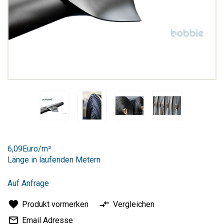
Zum
Anfang
6,09Euro/m²
der
Länge in laufenden Metern
Bildergalerie
springen
Auf Anfrage
Produkt vormerken
Vergleichen
Email Adresse