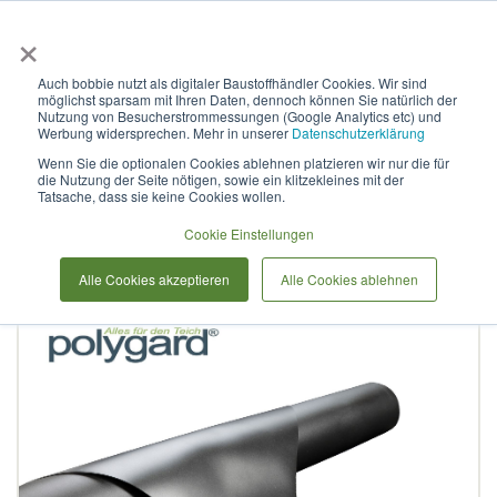
×
Anmelden & L
Auch bobbie nutzt als digitaler Baustoffhändler Cookies. Wir sind
möglichst sparsam mit Ihren Daten, dennoch können Sie natürlich der
Polygard PVC Teichfolie
Nutzung von Besucherstrommessungen (Google Analytics etc) und
Werbung widersprechen. Mehr in unserer
Datenschutzerklärung
1,5mm schwarz
Wenn Sie die optionalen Cookies ablehnen platzieren wir nur die für
die Nutzung der Seite nötigen, sowie ein klitzekleines mit der
Tatsache, dass sie keine Cookies wollen.
Zum
Cookie Einstellungen
Ende
der
Alle Cookies akzeptieren
Alle Cookies ablehnen
Bildergalerie
springen