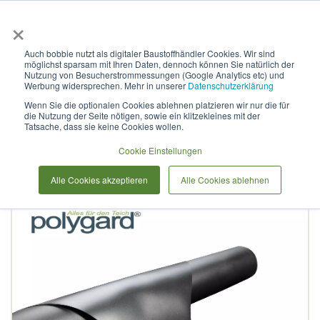
×
Anmelden & L
Auch bobbie nutzt als digitaler Baustoffhändler Cookies. Wir sind
möglichst sparsam mit Ihren Daten, dennoch können Sie natürlich der
Polygard PVC Teichfolie
Nutzung von Besucherstrommessungen (Google Analytics etc) und
Werbung widersprechen. Mehr in unserer
Datenschutzerklärung
1,5mm schwarz
Wenn Sie die optionalen Cookies ablehnen platzieren wir nur die für
die Nutzung der Seite nötigen, sowie ein klitzekleines mit der
Tatsache, dass sie keine Cookies wollen.
Zum
Cookie Einstellungen
Ende
der
Alle Cookies akzeptieren
Alle Cookies ablehnen
Bildergalerie
springen