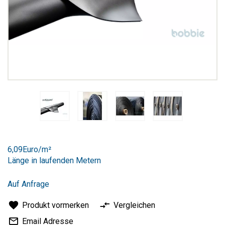
Zum
Anfang
6,09Euro/m²
der
Länge in laufenden Metern
Bildergalerie
springen
Auf Anfrage
Produkt vormerken
Vergleichen
Email Adresse