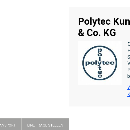
Polytec Ku
& Co. KG
D
P
S
V
P
b
W
K
RANSPORT
EINE FRAGE STELLEN