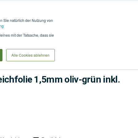
Hilfe und Kontakt
Anmel
en Sie natürlich der Nutzung von
ng
Produkte vergleiche
Warenkorb
Anfrag
leines mit der Tatsache, dass sie
Alle Cookies ablehnen
ies
Wasser
Teich
ichfolie 1,5mm oliv-grün inkl.