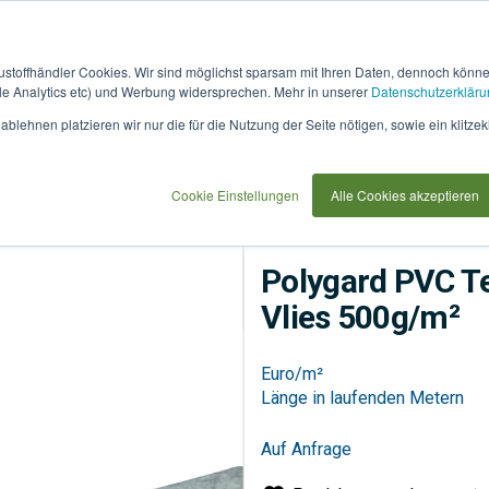
austoffhändler Cookies. Wir sind möglichst sparsam mit Ihren Daten, dennoch könn
 Analytics etc) und Werbung widersprechen. Mehr in unserer
Datenschutzerkläru
How
91768
blehnen platzieren wir nur die für die Nutzung der Seite nötigen, sowie ein klitzek
it
use
/m²
Cookie Einstellungen
Alle Cookies akzeptieren
Teich
Folien, Planen & Vl
Polygard PVC Te
Vlies 500g/m²
Euro/m²
Länge in laufenden Metern
Auf Anfrage