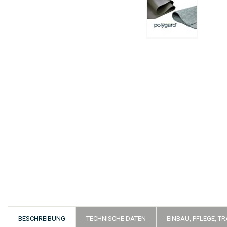
Zum
Anfang
der
Bildergalerie
springen
BESCHREIBUNG
TECHNISCHE DATEN
EINBAU, PFLEGE, T