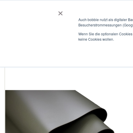
×
BOBBIEVERSUM
BAUSTOFFE
Auch bobbie nutzt als digitaler B
Besucherstrommessungen (Google
Garten- und Landschaftsbau
Tiefbau
Flachdach
Wenn Sie die optionalen Cookies a
keine Cookies wollen.
Home
Polygard PVC Teichfolie 1,5mm oliv-grün inkl. Vlies 500g
Zum
Ende
der
Bildergalerie
springen