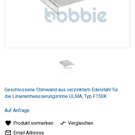
Zum
Anfang
Geschlossene Stirnwand aus verzinktem Edelstahl für
der
die Linienentwässerungsrinne ULMA, Typ F150K
Bildergalerie
springen
Auf Anfrage
Produkt vormerken
Vergleichen
Email Adresse