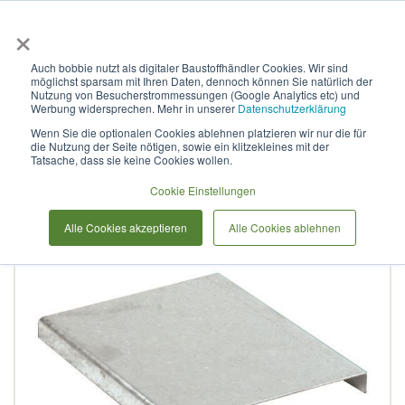
×
Anmelden & L
Auch bobbie nutzt als digitaler Baustoffhändler Cookies. Wir sind
möglichst sparsam mit Ihren Daten, dennoch können Sie natürlich der
Stirnwand verzinkt
Nutzung von Besucherstrommessungen (Google Analytics etc) und
Werbung widersprechen. Mehr in unserer
Datenschutzerklärung
geschlossen T150K10C
Wenn Sie die optionalen Cookies ablehnen platzieren wir nur die für
die Nutzung der Seite nötigen, sowie ein klitzekleines mit der
Tatsache, dass sie keine Cookies wollen.
Zum
Cookie Einstellungen
Ende
der
Alle Cookies akzeptieren
Alle Cookies ablehnen
Bildergalerie
springen