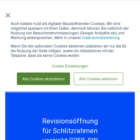
×
Anmelden & L
Auch bobbie nutzt als digitaler Baustoffhändler Cookies. Wir sind
möglichst sparsam mit Ihren Daten, dennoch können Sie natürlich der
Revisionsöffnung für
Nutzung von Besucherstrommessungen (Google Analytics etc) und
Werbung widersprechen. Mehr in unserer
Datenschutzerklärung
Schlitzrahmen verzinkt C250,
Wenn Sie die optionalen Cookies ablehnen platzieren wir nur die für
die Nutzung der Seite nötigen, sowie ein klitzekleines mit der
SW 15mm, SH 70mm
Tatsache, dass sie keine Cookies wollen.
Cookie Einstellungen
Zum
Alle Cookies akzeptieren
Alle Cookies ablehnen
Ende
der
Bildergalerie
springen
Revisionsöffnung
für Schlitzrahmen