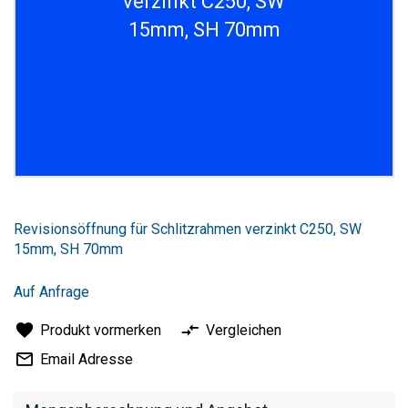
verzinkt C250, SW
15mm, SH 70mm
Zum
Anfang
Revisionsöffnung für Schlitzrahmen verzinkt C250, SW
der
15mm, SH 70mm
Bildergalerie
springen
Auf Anfrage
Produkt vormerken
Vergleichen
Email Adresse