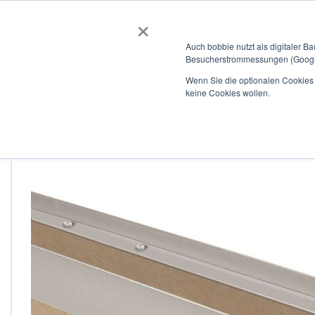
×
BOBBIEVERSUM
BAUSTOFFE
Auch bobbie nutzt als digitaler B
Besucherstrommessungen (Google
Garten- und Landschaftsbau
Tiefbau
Flachdach
Wenn Sie die optionalen Cookies a
keine Cookies wollen.
Home
Linienentwässerungsrinne ULMA, Typ F100K20RT mit ver
Zum
Ende
der
Bildergalerie
springen