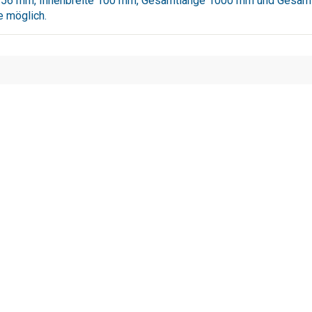
156 mm, Innenbreite 100 mm, Gesamtlänge 1000 mm und Gesamt
e möglich.