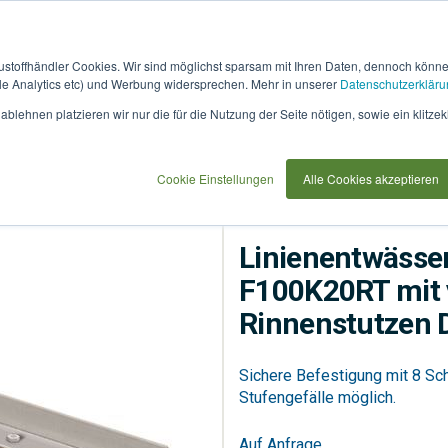
austoffhändler Cookies. Wir sind möglichst sparsam mit Ihren Daten, dennoch könn
 Analytics etc) und Werbung widersprechen. Mehr in unserer
Datenschutzerkläru
How
91768
blehnen platzieren wir nur die für die Nutzung der Seite nötigen, sowie ein klitzek
it
use
tikalem Ablauf (angeformter Rinnenstutzen DN110)
Cookie Einstellungen
Alle Cookies akzeptieren
Linienentwässerung
R
Linienentwässe
F100K20RT mit 
Rinnenstutzen 
Sichere Befestigung mit 8 Sc
Stufengefälle möglich.
Auf Anfrage