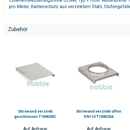
Linienentwässerungsrinne ULMA, Typ F100K: Außenbreite 
pro Meter, Kantenschutz aus verzinktem Stahl, Stufengefäll
Zubehör
Stirnwand verzinkt
Stirnwand verzinkt offen
geschlossen T100K20C
DN110 T100K20A
Auf Anfrage
Auf Anfrage