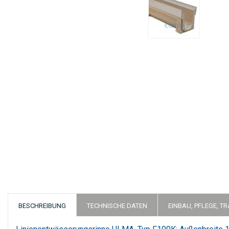
Zum
Anfang
der
Bildergalerie
springen
BESCHREIBUNG
TECHNISCHE DATEN
EINBAU, PFLEGE, T