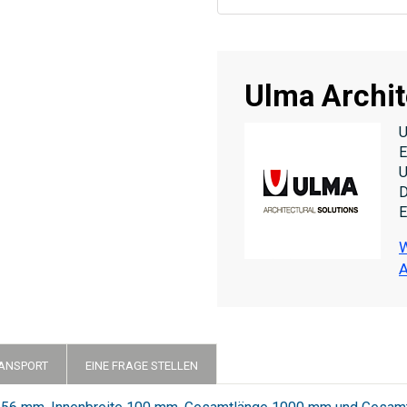
Ulma Archit
U
E
U
D
E
W
A
RANSPORT
EINE FRAGE STELLEN