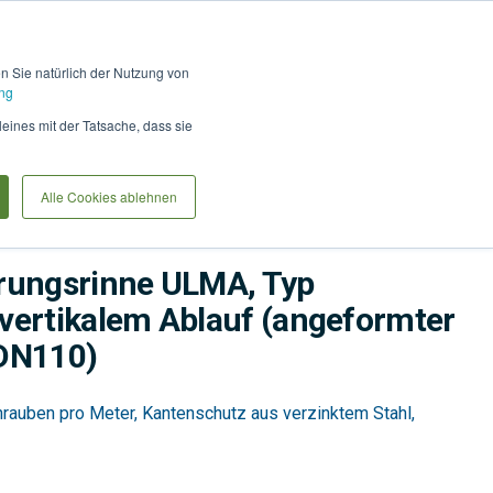
Hilfe und Kontakt
Anmel
en Sie natürlich der Nutzung von
ng
Produkte vergleiche
Warenkorb
Anfrag
leines mit der Tatsache, dass sie
Alle Cookies ablehnen
innen
Wasser
Linienentwässerung
rungsrinne ULMA, Typ
vertikalem Ablauf (angeformter
DN110)
hrauben pro Meter, Kantenschutz aus verzinktem Stahl,