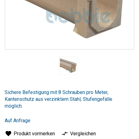
Zum
Anfang
Sichere Befestigung mit 8 Schrauben pro Meter,
der
Kantenschutz aus verzinktem Stahl, Stufengefälle
Bildergalerie
möglich.
springen
Auf Anfrage
Produkt vormerken
Vergleichen