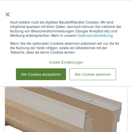
×
Anmelden & L
Auch bobbie nutzt als digitaler Baustoffhändler Cookies. Wir sind
möglichst sparsam mit Ihren Daten, dennoch können Sie natürlich der
Linienentwässerungsrinne
Nutzung von Besucherstrommessungen (Google Analytics etc) und
Werbung widersprechen. Mehr in unserer
Datenschutzerklärung
ULMA, Typ F100K00R
Wenn Sie die optionalen Cookies ablehnen platzieren wir nur die für
die Nutzung der Seite nötigen, sowie ein klitzekleines mit der
Tatsache, dass sie keine Cookies wollen.
Zum
Cookie Einstellungen
Ende
der
Alle Cookies akzeptieren
Alle Cookies ablehnen
Bildergalerie
springen