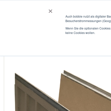
×
BOBBIEVERSUM
BAUSTOFFE
Auch bobbie nutzt als digitaler B
Besucherstrommessungen (Google
Garten- und Landschaftsbau
Tiefbau
Flachdach
Wenn Sie die optionalen Cookies a
keine Cookies wollen.
Home
Linienentwässerungsrinne ULMA, Typ 400K40R
Zum
Ende
der
Bildergalerie
springen