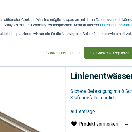
austoffhändler Cookies. Wir sind möglichst sparsam mit Ihren Daten, dennoch könn
 Analytics etc) und Werbung widersprechen. Mehr in unserer
Datenschutzerkläru
How
91733
blehnen platzieren wir nur die für die Nutzung der Seite nötigen, sowie ein klitzek
it
use
Cookie Einstellungen
Alle Cookies akzeptieren
Linienentwässerung
R
Linienentwässe
Sichere Befestigung mit 8 Sc
Stufengefälle möglich.
Auf Anfrage
Produkt vormerken