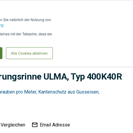
Hilfe und Kontakt
Anmel
en Sie natürlich der Nutzung von
ng
Produkte vergleiche
Warenkorb
Anfrag
leines mit der Tatsache, dass sie
Alle Cookies ablehnen
innen
Wasser
Linienentwässerung
rungsrinne ULMA, Typ 400K40R
hrauben pro Meter, Kantenschutz aus Gusseisen,
Vergleichen
Email Adresse