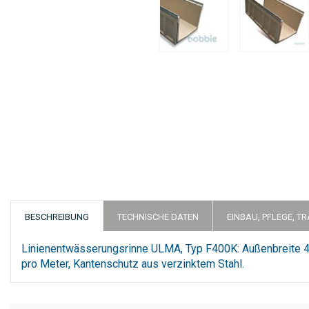
Zum
Anfang
der
Bildergalerie
springen
BESCHREIBUNG
TECHNISCHE DATEN
EINBAU, PFLEGE, T
Linienentwässerungsrinne ULMA, Typ F400K: Außenbreite 
pro Meter, Kantenschutz aus verzinktem Stahl.