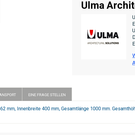
Ulma Archit
U
E
U
D
E
W
A
RANSPORT
EINE FRAGE STELLEN
462 mm, Innenbreite 400 mm, Gesamtlänge 1000 mm. Gesamthöh