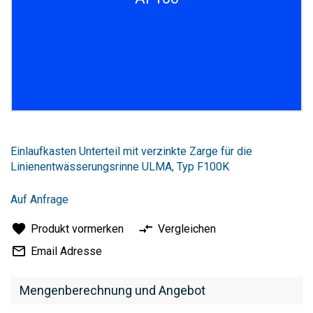
Zum
Anfang
Einlaufkasten Unterteil mit verzinkte Zarge für die
der
Linienentwässerungsrinne ULMA, Typ F100K
Bildergalerie
springen
Auf Anfrage
Produkt vormerken
Vergleichen
Email Adresse
Mengenberechnung und Angebot