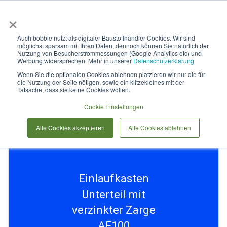
×
Anmelden & L
Auch bobbie nutzt als digitaler Baustoffhändler Cookies. Wir sind
möglichst sparsam mit Ihren Daten, dennoch können Sie natürlich der
Einlaufkasten Unterteil mit
Nutzung von Besucherstrommessungen (Google Analytics etc) und
Werbung widersprechen. Mehr in unserer
Datenschutzerklärung
verzinkter Zarge AF100
Wenn Sie die optionalen Cookies ablehnen platzieren wir nur die für
die Nutzung der Seite nötigen, sowie ein klitzekleines mit der
Tatsache, dass sie keine Cookies wollen.
Zum
Cookie Einstellungen
Ende
der
Alle Cookies akzeptieren
Alle Cookies ablehnen
Bildergalerie
springen
Einlaufkasten
Unterteil mit
verzinkter Zarge
AF100