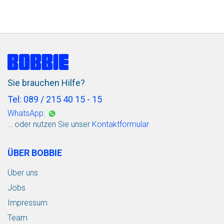
v
e
r
z
i
n
k
t
f
Sie brauchen Hilfe?
ü
r
Tel: 089 / 215 40 15 - 15
d
WhatsApp:
i
… oder nutzen Sie unser
Kontaktformular
e
U
L
M
ÜBER BOBBIE
A
F
Über uns
1
0
Jobs
0
Impressum
R
e
Team
i