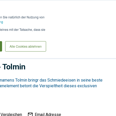
Hilfe und Kontakt
Anmel
en Sie natürlich der Nutzung von
ng
Produkte vergleiche
Warenkorb
Anfrag
leines mit der Tatsache, dass sie
Alle Cookies ablehnen
e
Türen & Tore
 Tolmin
 namens Tolmin bringr das Schmiedeeisen in seine beste
nelement betont die Verspieltheit dieses exclusiven
Vergleichen
Email Adresse