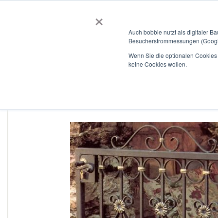
×
BOBBIEVERSUM
BAUSTOFFE
Auch bobbie nutzt als digitaler B
Besucherstrommessungen (Google
Garten- und Landschaftsbau
Tiefbau
Flachdach
Wenn Sie die optionalen Cookies a
keine Cookies wollen.
Home
Zaunschmiede - Tolmin
Zum
Ende
der
Bildergalerie
springen