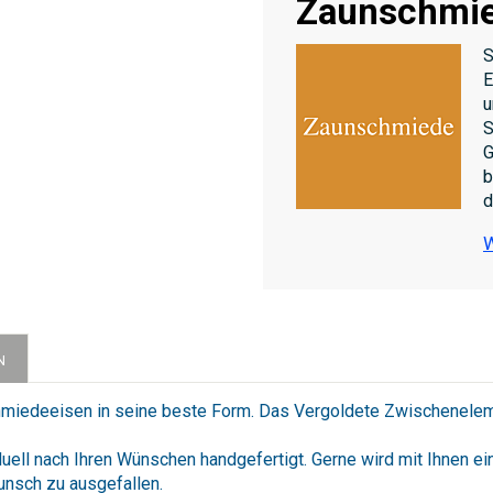
Zaunschmi
S
E
u
S
G
b
d
W
N
hmiedeeisen in seine beste Form. Das Vergoldete Zwischeneleme
ll nach Ihren Wünschen handgefertigt. Gerne wird mit Ihnen ei
Wunsch zu ausgefallen.