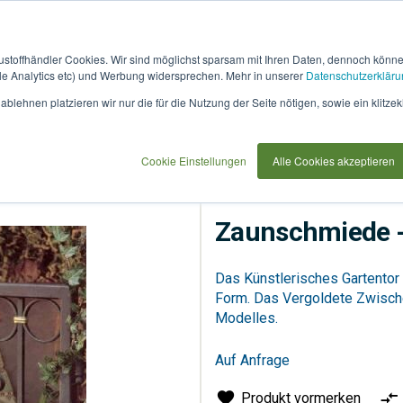
austoffhändler Cookies. Wir sind möglichst sparsam mit Ihren Daten, dennoch könn
 Analytics etc) und Werbung widersprechen. Mehr in unserer
Datenschutzerkläru
How
91733
blehnen platzieren wir nur die für die Nutzung der Seite nötigen, sowie ein klitzek
it
use
Cookie Einstellungen
Alle Cookies akzeptieren
Mauern & Zäune
Zäun
Zaunschmiede -
Das Künstlerisches Gartentor
Form. Das Vergoldete Zwische
Modelles.
Auf Anfrage
Produkt vormerken