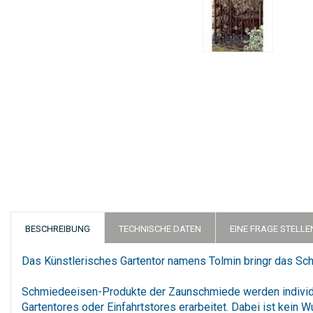
Zum
Anfang
der
Bildergalerie
springen
BESCHREIBUNG
TECHNISCHE DATEN
EINE FRAGE STELLE
Das Künstlerisches Gartentor namens Tolmin bringr das Sc
Schmiedeeisen-Produkte der Zaunschmiede werden individue
Gartentores oder Einfahrtstores erarbeitet. Dabei ist kein 