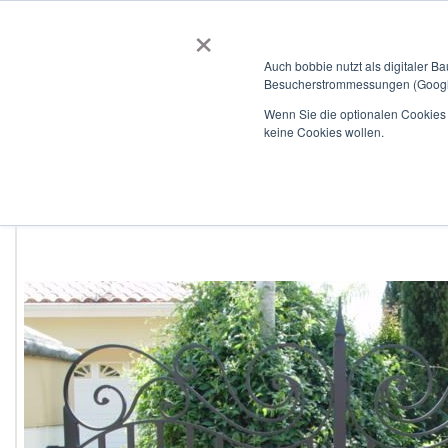
×
BOBBIEVERSUM
BAUSTOFFE
Auch bobbie nutzt als digitaler B
Besucherstrommessungen (Google
Garten- und Landschaftsbau
Tiefbau
Flachdach
Wenn Sie die optionalen Cookies a
keine Cookies wollen.
Home
Zaunschmiede - Koper
Zum
Ende
der
Bildergalerie
springen