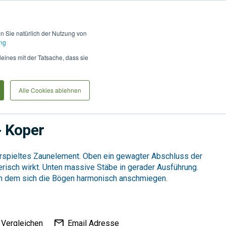
Hilfe und Kontakt
Anmel
en Sie natürlich der Nutzung von
ng
Produkte vergleiche
Warenkorb
Anfrag
leines mit der Tatsache, dass sie
Alle Cookies ablehnen
e
Türen & Tore
 Koper
erspieltes Zaunelement. Oben ein gewagter Abschluss der
erisch wirkt. Unten massive Stäbe in gerader Ausführung.
an dem sich die Bögen harmonisch anschmiegen.
Vergleichen
Email Adresse