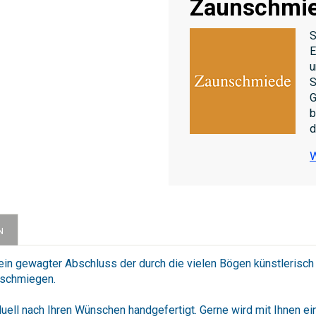
Zaunschmi
S
E
u
S
G
b
d
W
N
in gewagter Abschluss der durch die vielen Bögen künstlerisch 
nschmiegen.
ll nach Ihren Wünschen handgefertigt. Gerne wird mit Ihnen ei