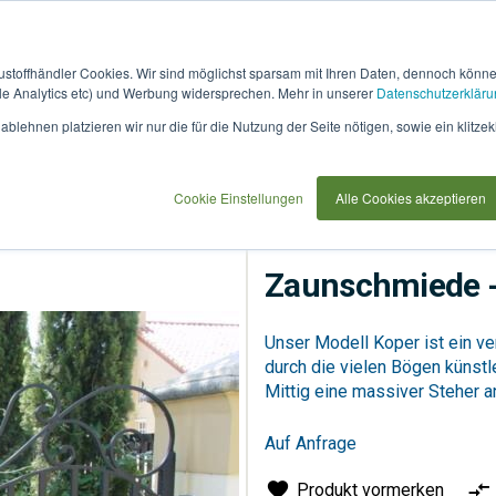
austoffhändler Cookies. Wir sind möglichst sparsam mit Ihren Daten, dennoch könn
 Analytics etc) und Werbung widersprechen. Mehr in unserer
Datenschutzerkläru
How
91733
blehnen platzieren wir nur die für die Nutzung der Seite nötigen, sowie ein klitzek
it
use
Cookie Einstellungen
Alle Cookies akzeptieren
Mauern & Zäune
Zäun
Zaunschmiede -
Unser Modell Koper ist ein v
durch die vielen Bögen künstl
Mittig eine massiver Steher 
Auf Anfrage
Produkt vormerken