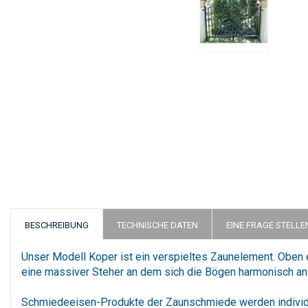
Zum
Anfang
der
Bildergalerie
springen
BESCHREIBUNG
TECHNISCHE DATEN
EINE FRAGE STELLE
Unser Modell Koper ist ein verspieltes Zaunelement. Oben e
eine massiver Steher an dem sich die Bögen harmonisch a
Schmiedeeisen-Produkte der Zaunschmiede werden individue