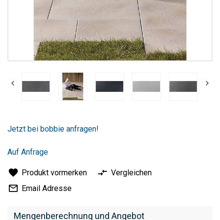
Zum
Anfang
Jetzt bei bobbie anfragen!
der
Bildergalerie
springen
Auf Anfrage
Produkt vormerken
Vergleichen
Email Adresse
Mengenberechnung und Angebot