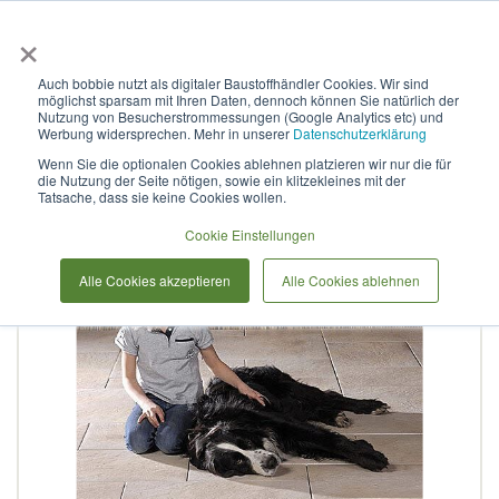
×
Anmelden & L
Auch bobbie nutzt als digitaler Baustoffhändler Cookies. Wir sind
möglichst sparsam mit Ihren Daten, dennoch können Sie natürlich der
PremiumLine Terrassenplatte
Nutzung von Besucherstrommessungen (Google Analytics etc) und
Werbung widersprechen. Mehr in unserer
Datenschutzerklärung
Wenn Sie die optionalen Cookies ablehnen platzieren wir nur die für
die Nutzung der Seite nötigen, sowie ein klitzekleines mit der
Zum
Tatsache, dass sie keine Cookies wollen.
Ende
der
Cookie Einstellungen
Bildergalerie
Alle Cookies akzeptieren
Alle Cookies ablehnen
springen