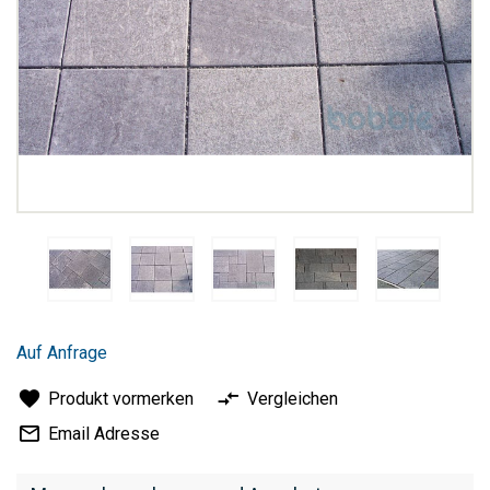
Zum
Anfang
Auf Anfrage
der
Bildergalerie
Produkt vormerken
Vergleichen
springen
Email Adresse