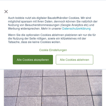
×
Anmelden & L
Auch bobbie nutzt als digitaler Baustoffhändler Cookies. Wir sind
möglichst sparsam mit Ihren Daten, dennoch können Sie natürlich der
Bodenplatten "antik"
Nutzung von Besucherstrommessungen (Google Analytics etc) und
Werbung widersprechen. Mehr in unserer
Datenschutzerklärung
(diamantgeschliffen &
Wenn Sie die optionalen Cookies ablehnen platzieren wir nur die für
die Nutzung der Seite nötigen, sowie ein klitzekleines mit der
getrommelt) 40 cm x 20 cm
Tatsache, dass sie keine Cookies wollen.
Cookie Einstellungen
Zum
Alle Cookies akzeptieren
Alle Cookies ablehnen
Ende
der
Bildergalerie
springen