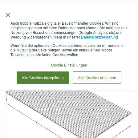
×
Anmelden & L
Auch bobbie nutzt als digitaler Baustoffhändler Cookies. Wir sind
möglichst sparsam mit Ihren Daten, dennoch können Sie natürlich der
Rillenplatte SR 60/30 A 10
Nutzung von Besucherstrommessungen (Google Analytics etc) und
Werbung widersprechen. Mehr in unserer
Datenschutzerklärung
Wenn Sie die optionalen Cookies ablehnen platzieren wir nur die für
die Nutzung der Seite nötigen, sowie ein klitzekleines mit der
Zum
Tatsache, dass sie keine Cookies wollen.
Ende
der
Cookie Einstellungen
Bildergalerie
Alle Cookies akzeptieren
Alle Cookies ablehnen
springen