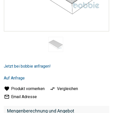
Zum
Anfang
Jetzt bei bobbie anfragen!
der
Bildergalerie
springen
Auf Anfrage
Produkt vormerken
Vergleichen
Email Adresse
Mengenberechnung und Angebot