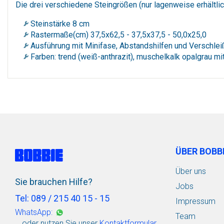
Die drei verschiedene Steingrößen (nur lagenweise erhältli
Steinstärke 8 cm
Rastermaße(cm) 37,5x62,5 - 37,5x37,5 - 50,0x25,0
Ausführung mit Minifase, Abstandshilfen und Verschlei
Farben: trend (weiß-anthrazit), muschelkalk opalgrau m
ÜBER BOBB
Über uns
Sie brauchen Hilfe?
Jobs
Tel: 089 / 215 40 15 - 15
Impressum
WhatsApp:
Team
… oder nutzen Sie unser
Kontaktformular