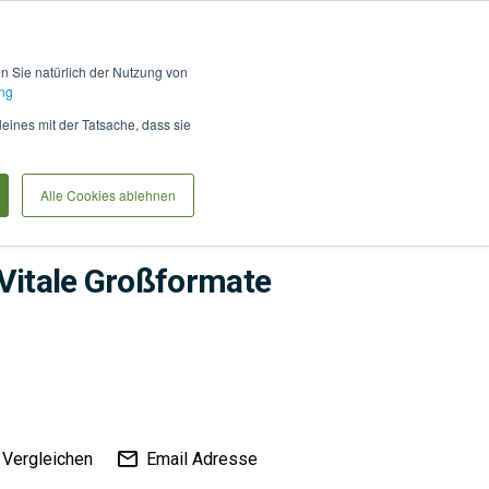
Hilfe und Kontakt
Anmel
en Sie natürlich der Nutzung von
ng
Produkte vergleiche
Warenkorb
Anfrag
leines mit der Tatsache, dass sie
Alle Cookies ablehnen
Garten- und Landschaftsbau
Flächenbeläge
Vitale Großformate
Vergleichen
Email Adresse