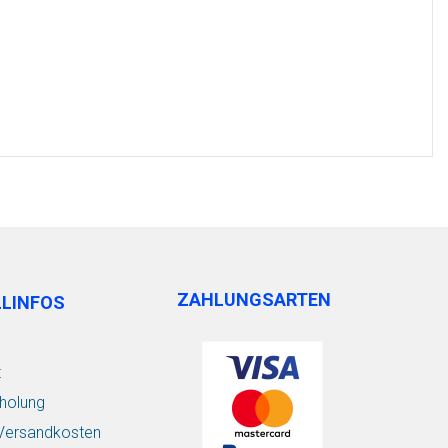
ZAHLUNGSARTEN
LLINFOS
t
holung
/ Versandkosten