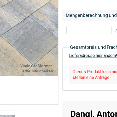
Mengenberechnung und
S
Gesamtpreis und Frac
Lieferadresse hier ändern
Dieses Produkt kann nich
stellen eine Anfrage.
Dangl, Anto