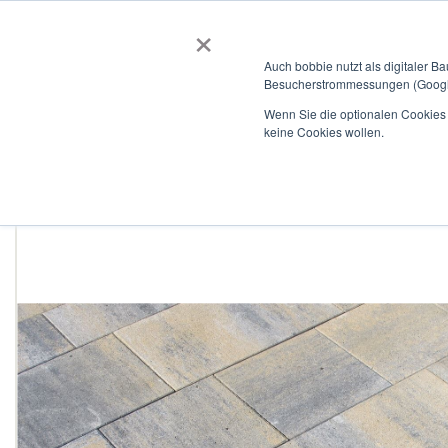
×
BOBBIEVERSUM
BAUSTOFFE
Auch bobbie nutzt als digitaler B
Besucherstrommessungen (Google
Garten- und Landschaftsbau
Tiefbau
Flachdach
Wenn Sie die optionalen Cookies a
keine Cookies wollen.
Home
Pflastersystem Vitale Großformate
Zum
Ende
der
Bildergalerie
springen