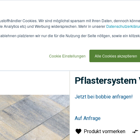
austoffhändler Cookies. Wir sind möglichst sparsam mit Ihren Daten, dennoch könn
 Analytics etc) und Werbung widersprechen. Mehr in unserer
Datenschutzerkläru
How
91733
blehnen platzieren wir nur die für die Nutzung der Seite nötigen, sowie ein klitzek
it
use
Cookie Einstellungen
Alle Cookies akzeptieren
Flächenbeläge
Pflaster
Pflastersystem 
Jetzt bei bobbie anfragen!
Auf Anfrage
Produkt vormerken