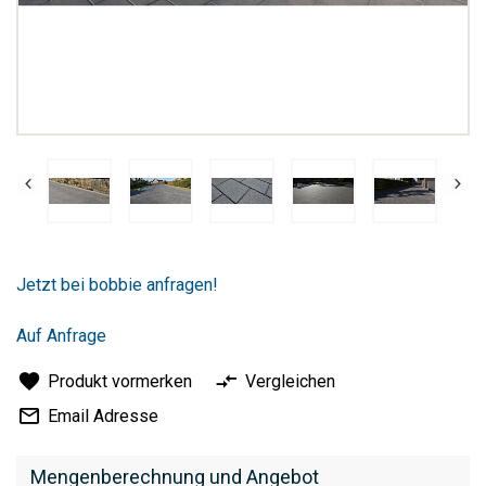
Zum
Anfang
Jetzt bei bobbie anfragen!
der
Bildergalerie
springen
Auf Anfrage
Produkt vormerken
Vergleichen
Email Adresse
Mengenberechnung und Angebot