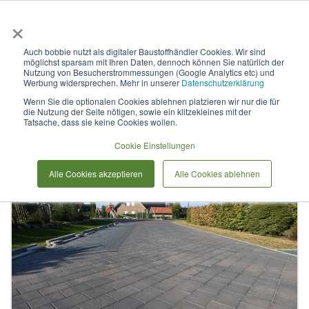
×
Anmelden & L
Auch bobbie nutzt als digitaler Baustoffhändler Cookies. Wir sind
möglichst sparsam mit Ihren Daten, dennoch können Sie natürlich der
Pflasterstein Quattro-Safe SL
Nutzung von Besucherstrommessungen (Google Analytics etc) und
Werbung widersprechen. Mehr in unserer
Datenschutzerklärung
Wenn Sie die optionalen Cookies ablehnen platzieren wir nur die für
die Nutzung der Seite nötigen, sowie ein klitzekleines mit der
Zum
Tatsache, dass sie keine Cookies wollen.
Ende
der
Cookie Einstellungen
Bildergalerie
Alle Cookies akzeptieren
Alle Cookies ablehnen
springen