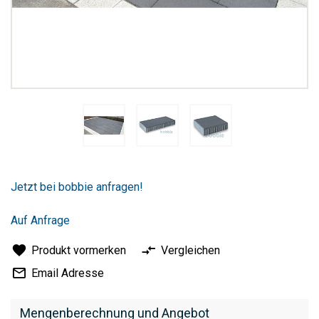
Zum
Anfang
Jetzt bei bobbie anfragen!
der
Bildergalerie
springen
Auf Anfrage
Produkt vormerken
Vergleichen
Email Adresse
Mengenberechnung und Angebot