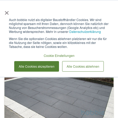
×
Anmelden & L
Auch bobbie nutzt als digitaler Baustoffhändler Cookies. Wir sind
möglichst sparsam mit Ihren Daten, dennoch können Sie natürlich der
Pflasterstein Paris Secur MF
Nutzung von Besucherstrommessungen (Google Analytics etc) und
Werbung widersprechen. Mehr in unserer
Datenschutzerklärung
Wenn Sie die optionalen Cookies ablehnen platzieren wir nur die für
die Nutzung der Seite nötigen, sowie ein klitzekleines mit der
Zum
Tatsache, dass sie keine Cookies wollen.
Ende
der
Cookie Einstellungen
Bildergalerie
Alle Cookies akzeptieren
Alle Cookies ablehnen
springen