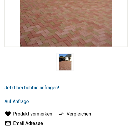
Zum
Anfang
Jetzt bei bobbie anfragen!
der
Bildergalerie
springen
Auf Anfrage
Produkt vormerken
Vergleichen
Email Adresse