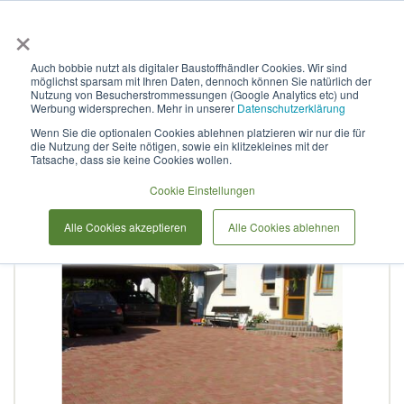
×
Anmelden & L
Auch bobbie nutzt als digitaler Baustoffhändler Cookies. Wir sind
möglichst sparsam mit Ihren Daten, dennoch können Sie natürlich der
Pflasterstein Infraline Öko
Nutzung von Besucherstrommessungen (Google Analytics etc) und
Werbung widersprechen. Mehr in unserer
Datenschutzerklärung
Basament® "Herbst flair"
Wenn Sie die optionalen Cookies ablehnen platzieren wir nur die für
die Nutzung der Seite nötigen, sowie ein klitzekleines mit der
Tatsache, dass sie keine Cookies wollen.
Zum
Cookie Einstellungen
Ende
der
Alle Cookies akzeptieren
Alle Cookies ablehnen
Bildergalerie
springen