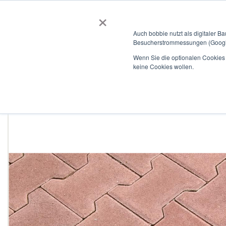
×
BOBBIEVERSUM
BAUSTOFFE
Auch bobbie nutzt als digitaler B
Besucherstrommessungen (Google
Garten- und Landschaftsbau
Tiefbau
Flachdach
Wenn Sie die optionalen Cookies a
keine Cookies wollen.
Home
H-Verbundsteine
Zum
Ende
der
Bildergalerie
springen