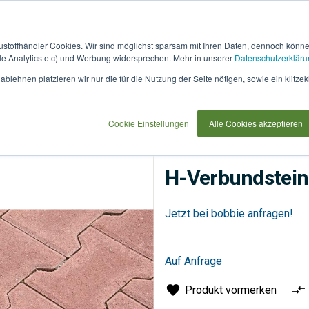
austoffhändler Cookies. Wir sind möglichst sparsam mit Ihren Daten, dennoch könn
 Analytics etc) und Werbung widersprechen. Mehr in unserer
Datenschutzerkläru
How
91733
blehnen platzieren wir nur die für die Nutzung der Seite nötigen, sowie ein klitzek
it
use
Cookie Einstellungen
Alle Cookies akzeptieren
Flächenbeläge
Pflaster
H-Verbundstein
Jetzt bei bobbie anfragen!
Auf Anfrage
Produkt vormerken