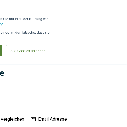
Hilfe und Kontakt
Anmel
en Sie natürlich der Nutzung von
ng
Produkte vergleiche
Warenkorb
Anfrag
leines mit der Tatsache, dass sie
Alle Cookies ablehnen
Garten- und Landschaftsbau
Flächenbeläge
e
Vergleichen
Email Adresse