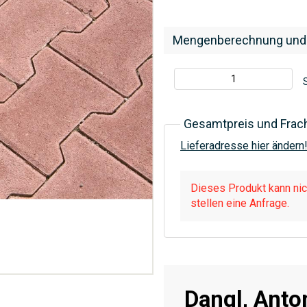
Mengenberechnung und
S
Gesamtpreis und Frac
Lieferadresse hier ändern
Dieses Produkt kann nich
stellen eine Anfrage.
Dangl, Anto