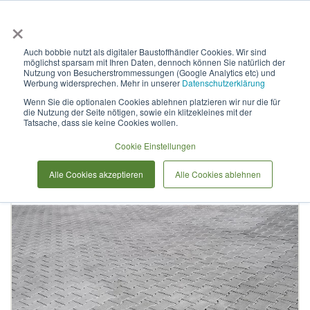
×
Anmelden & L
Auch bobbie nutzt als digitaler Baustoffhändler Cookies. Wir sind
möglichst sparsam mit Ihren Daten, dennoch können Sie natürlich der
Funktionspflaster H-
Nutzung von Besucherstrommessungen (Google Analytics etc) und
Werbung widersprechen. Mehr in unserer
Datenschutzerklärung
VERBUNDPFLASTER
Wenn Sie die optionalen Cookies ablehnen platzieren wir nur die für
die Nutzung der Seite nötigen, sowie ein klitzekleines mit der
(VERLEGEMASCHINENGERECH
Tatsache, dass sie keine Cookies wollen.
Cookie Einstellungen
Zum
Alle Cookies akzeptieren
Alle Cookies ablehnen
Ende
der
Bildergalerie
springen