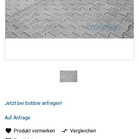
Zum
Anfang
Jetzt bei bobbie anfragen!
der
Bildergalerie
springen
Auf Anfrage
Produkt vormerken
Vergleichen