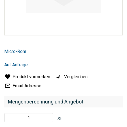
Zum
Anfang
Micro-Rohr
der
Bildergalerie
springen
Auf Anfrage
Produkt vormerken
Vergleichen
Email Adresse
Mengenberechnung und Angebot
St.