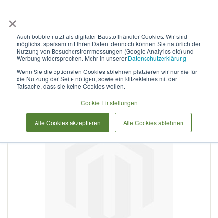
×
Anmelden & L
Auch bobbie nutzt als digitaler Baustoffhändler Cookies. Wir sind
möglichst sparsam mit Ihren Daten, dennoch können Sie natürlich der
DuraMicro HDPE
Nutzung von Besucherstrommessungen (Google Analytics etc) und
Werbung widersprechen. Mehr in unserer
Datenschutzerklärung
Wenn Sie die optionalen Cookies ablehnen platzieren wir nur die für
die Nutzung der Seite nötigen, sowie ein klitzekleines mit der
Zum
Tatsache, dass sie keine Cookies wollen.
Ende
der
Cookie Einstellungen
Bildergalerie
Alle Cookies akzeptieren
Alle Cookies ablehnen
springen