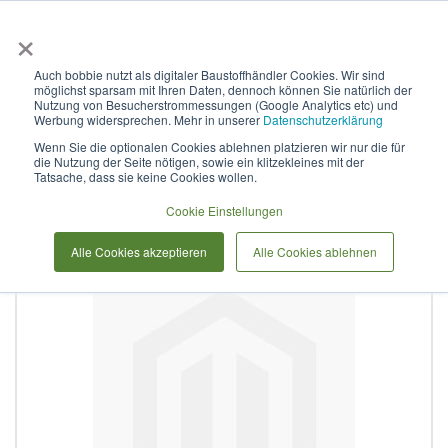
×
Anmelden & L
Auch bobbie nutzt als digitaler Baustoffhändler Cookies. Wir sind
möglichst sparsam mit Ihren Daten, dennoch können Sie natürlich der
Steckverschraubungen für
Nutzung von Besucherstrommessungen (Google Analytics etc) und
Werbung widersprechen. Mehr in unserer
Datenschutzerklärung
Doppelrohrleitungen 2x63 250
Wenn Sie die optionalen Cookies ablehnen platzieren wir nur die für
die Nutzung der Seite nötigen, sowie ein klitzekleines mit der
Tatsache, dass sie keine Cookies wollen.
Zum
Cookie Einstellungen
Ende
der
Alle Cookies akzeptieren
Alle Cookies ablehnen
Bildergalerie
springen