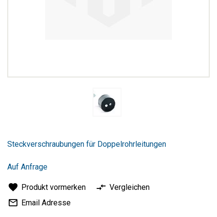
Zum
Anfang
Steckverschraubungen für Doppelrohrleitungen
der
Bildergalerie
springen
Auf Anfrage
Produkt vormerken
Vergleichen
Email Adresse