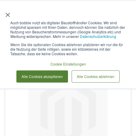
×
Anmelden & L
Auch bobbie nutzt als digitaler Baustoffhändler Cookies. Wir sind
möglichst sparsam mit Ihren Daten, dennoch können Sie natürlich der
HELA - T-piece 3x100
Nutzung von Besucherstrommessungen (Google Analytics etc) und
Werbung widersprechen. Mehr in unserer
Datenschutzerklärung
Wenn Sie die optionalen Cookies ablehnen platzieren wir nur die für
die Nutzung der Seite nötigen, sowie ein klitzekleines mit der
Zum
Tatsache, dass sie keine Cookies wollen.
Ende
der
Cookie Einstellungen
Bildergalerie
Alle Cookies akzeptieren
Alle Cookies ablehnen
springen