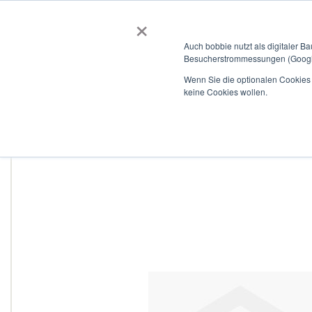
×
BOBBIEVERSUM
BAUSTOFFE
Auch bobbie nutzt als digitaler B
Besucherstrommessungen (Google
Garten- und Landschaftsbau
Tiefbau
Flachdach
Wenn Sie die optionalen Cookies a
keine Cookies wollen.
Home
HELA - H Screwing, PN10 25mm 2,3mm
Zum
Ende
der
Bildergalerie
springen