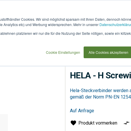
austoffhändler Cookies. Wir sind möglichst sparsam mit Ihren Daten, dennoch könn
 Analytics etc) und Werbung widersprechen. Mehr in unserer
Datenschutzerkläru
How
91733
blehnen platzieren wir nur die für die Nutzung der Seite nötigen, sowie ein klitzek
it
use
Cookie Einstellungen
Alle Cookies akzeptieren
Versorgung
Fernwärme
HELA - H Scre
Hela-Steckverbinder werden a
gemäß der Norm PN-EN 1254
Auf Anfrage
Produkt vormerken