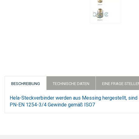
Zum
Anfang
der
Bildergalerie
springen
BESCHREIBUNG
TECHNISCHE DATEN
EINE FRAGE STELLE
Hela-Steckverbinder werden aus Messing hergestellt, sin
PN-EN 1254-3/4 Gewinde gemäß ISO7