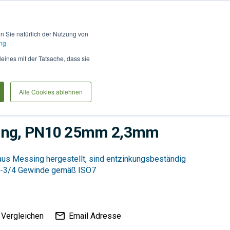
Hilfe und Kontakt
Anmel
en Sie natürlich der Nutzung von
ng
Produkte vergleiche
Warenkorb
Anfrag
leines mit der Tatsache, dass sie
Alle Cookies ablehnen
Tiefbau
Versorgung
wing, PN10 25mm 2,3mm
us Messing hergestellt, sind entzinkungsbeständig
-3/4 Gewinde gemäß ISO7
Vergleichen
Email Adresse