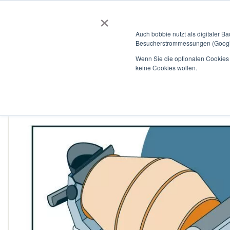
×
BOBBIEVERSUM
BAUSTOFFE
Auch bobbie nutzt als digitaler B
Besucherstrommessungen (Google
Garten- und Landschaftsbau
Tiefbau
Flachdach
Wenn Sie die optionalen Cookies a
keine Cookies wollen.
Home
Unbewehrter Beton B-C8/10_X0_WA_F3_16III/A_42.5_
Zum
Ende
der
Bildergalerie
springen