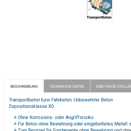
Zum
Anfang
der
Bildergalerie
springen
BESCHREIBUNG
TECHNISCHE DATEN
EINE FRAGE STELLE
Transportbeton bzw Fahrbeton: Unbewehrter Beton
Expositionsklasse X0:
Ohne Korrosions- oder Angriffsrisiko
Für Beton ohne Bewehrung oder eingebettetes Metall:
Zum Beispiel für Fundamente ohne Bewehrung und ohne