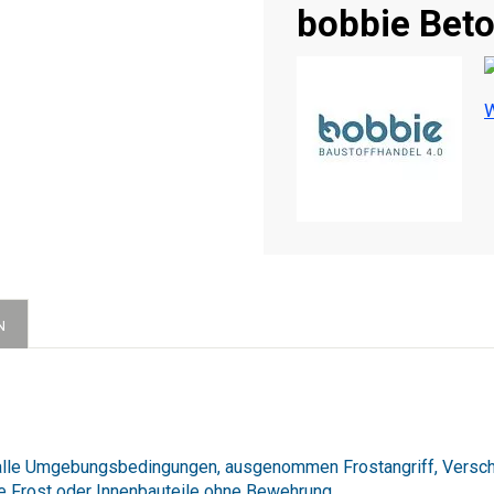
bobbie Bet
W
N
 alle Umgebungsbedingungen, ausgenommen Frostangriff, Versch
 Frost oder Innenbauteile ohne Bewehrung