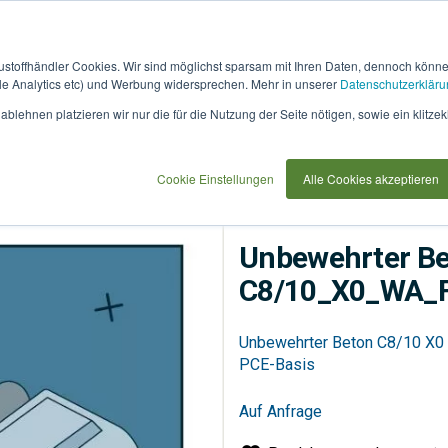
austoffhändler Cookies. Wir sind möglichst sparsam mit Ihren Daten, dennoch könn
 Analytics etc) und Werbung widersprechen. Mehr in unserer
Datenschutzerkläru
How
91733
blehnen platzieren wir nur die für die Nutzung der Seite nötigen, sowie ein klitzek
it
use
N_PCE
Cookie Einstellungen
Alle Cookies akzeptieren
Betonbau
Transportbet
Unbewehrter Be
C8/10_X0_WA_F
Unbewehrter Beton C8/10 X0 W
PCE-Basis
Auf Anfrage