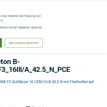
Hilfe und Kontakt
Anmel
en Sie natürlich der Nutzung von
ng
Produkte vergleiche
Warenkorb
Anfrag
leines mit der Tatsache, dass sie
Alle Cookies ablehnen
on
Betonbau
Transportbeton
ton B-
3_16III/A_42.5_N_PCE
A F3 Größtkorn 16 CEM III/A 42,5 N mit Fließmittel auf