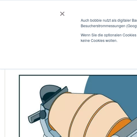
×
BOBBIEVERSUM
BAUSTOFFE
Auch bobbie nutzt als digitaler B
Besucherstrommessungen (Google
Garten- und Landschaftsbau
Tiefbau
Flachdach
Wenn Sie die optionalen Cookies a
keine Cookies wollen.
Home
Unbewehrter Beton B-C20/25_X0_WA_C1_16I_52.5_N_
Zum
Ende
der
Bildergalerie
springen