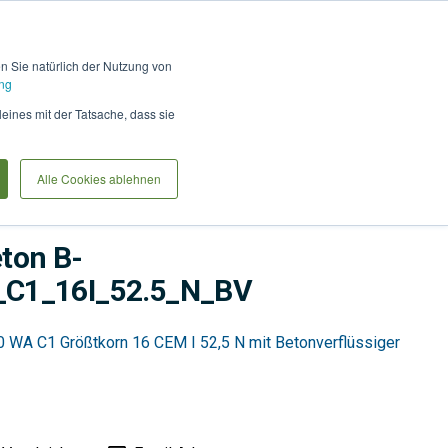
Hilfe und Kontakt
Anmel
en Sie natürlich der Nutzung von
ng
Produkte vergleiche
Warenkorb
Anfrag
leines mit der Tatsache, dass sie
Alle Cookies ablehnen
on
Betonbau
Transportbeton
ton B-
C1_16I_52.5_N_BV
 WA C1 Größtkorn 16 CEM I 52,5 N mit Betonverflüssiger