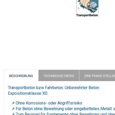
Zum
Anfang
der
Bildergalerie
springen
BESCHREIBUNG
TECHNISCHE DATEN
EINE FRAGE STELLE
Transportbeton bzw Fahrbeton: Unbewehrter Beton
Expositionsklasse X0:
Ohne Korrosions- oder Angriffsrisiko
Für Beton ohne Bewehrung oder eingebettetes Metall:
Zum Beispiel für Fundamente ohne Bewehrung und ohne