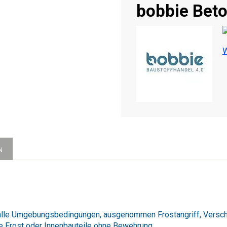
bobbie Bet
W
N
 alle Umgebungsbedingungen, ausgenommen Frostangriff, Versch
 Frost oder Innenbauteile ohne Bewehrung