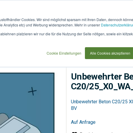
austoffhändler Cookies. Wir sind möglichst sparsam mit Ihren Daten, dennoch könn
 Analytics etc) und Werbung widersprechen. Mehr in unserer
Datenschutzerkläru
How
91733
blehnen platzieren wir nur die für die Nutzung der Seite nötigen, sowie ein klitzek
it
use
BV
Cookie Einstellungen
Alle Cookies akzeptieren
Betonbau
Transportbet
Unbewehrter Be
C20/25_X0_WA_
Unbewehrter Beton C20/25 X0
BV
Auf Anfrage